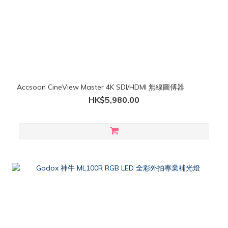
Accsoon CineView Master 4K SDI/HDMI 無線圖傅器
HK$5,980.00