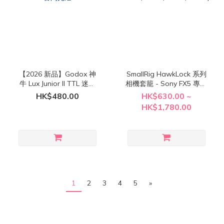
【2026 新品】Godox 神
SmallRig HawkLock 系列
牛 Lux Junior II TTL 迷你
相機套籠 - Sony FX5 專用
輕巧復古閃光燈
( 6776 / 6777 / 6778 /
HK$480.00
HK$630.00 ~
6779 )
HK$1,780.00
1
2
3
4
5
»