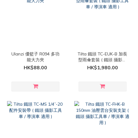
Ulanzi 優籃子 R094 多功
Tilta 鐵頭 TC-EUK-B 加長
能大力夾
型雨傘套裝 ( 鐵頭 攝影工
具車 / 導演車 適用 )
HK$88.00
HK$1,980.00