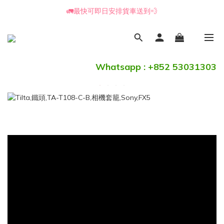
🚛最快可即日安排貨車送到💨
📒🖋️報價單 / 採購表格🖋️📒
📒🖋️報價單 / 採購表格🖋️📒
Whatsapp : +852 53031303