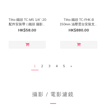
Tilta 鐵頭 TC-MS 1/4”-20
Tilta 鐵頭 TC-FHK-B
配件安裝帶 ( 鐵頭 攝影工
150mm 油壓雲台安裝支架
具車 / 導演車 適用 )
( 鐵頭 攝影工具車 / 導演
HK$58.00
HK$880.00
車 適用 )
1
2
3
4
5
»
攝影 / 電影濾鏡