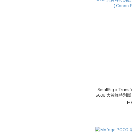
SmallRig x Trans
5608 大黃蜂特別版 “Black Mamba” 手柄套籠套
( Canon 
H