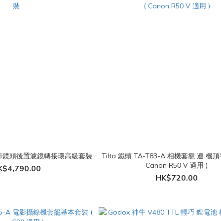
O 電影鏡頭後置濾鏡轉接環高級套裝
Tilta 鐵頭 TA-T83-A 相機套籠 連 機
Canon R50 V 適用 )
K$4,790.00
HK$720.00