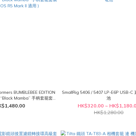
formers BUMBLEBEE EDITION
SmallRig 5406 / 5407 LP-E6P US
裝
池
EOS R5 Mark II 適用 )
K$1,480.00
HK$320.00 ~ HK$1,180.
HK$1,280.00