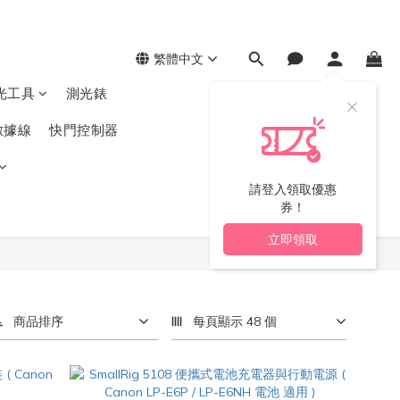
繁體中文
光工具
測光錶
數據線
快門控制器
請登入領取優惠
券！
立即領取
商品排序
每頁顯示 48 個