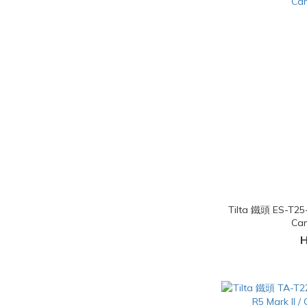
Tilta 鐵頭 ES-
Ca
H