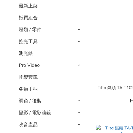
最新上架
抵買組合
燈類 / 零件
控光工具
測光錶
Pro Video
托架套籠
Tilta 鐵頭 TA-T102-FC
各類手柄
調色 / 後製
H
攝影 / 電影濾鏡
收音產品