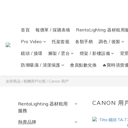
首頁
報價單 / 採購表格
RentaLighting 器材租用
Pro Video
托架套籠
各類手柄
調色 / 後製
鏡頭 / 接環
腳架 / 雲台
燈架 / 影樓設備
背
防潮吸濕 / 清潔保護
會員點數兌換
🔥限時清貨優
全部商品
/
相機用戶分類
/
Canon 用戶
CANON 用
RentaLighting 器材租用
服務
熱賣品牌