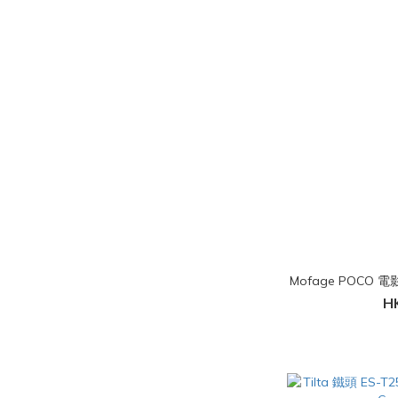
Mofage POC
H