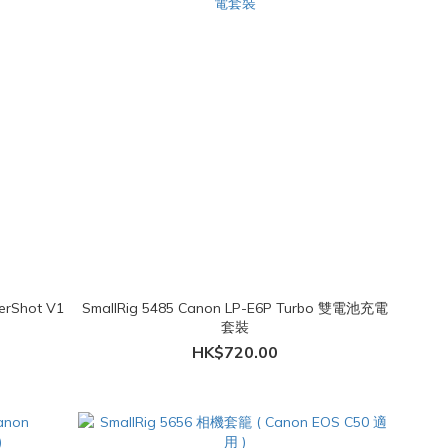
erShot V1
SmallRig 5485 Canon LP-E6P Turbo 雙電池充電
套裝
HK$720.00