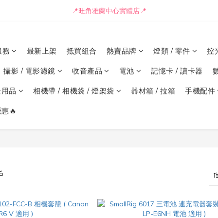
📍旺角雅蘭中心實體店📍
📒🖋️報價單 / 採購表格🖋️📒
🚛最快可即日安排貨車送到💨
服務
最新上架
抵買組合
熱賣品牌
燈類 / 零件
控
📒🖋️報價單 / 採購表格🖋️📒
攝影 / 電影濾鏡
收音產品
電池
記憶卡 / 讀卡器
景用品
相機帶 / 相機袋 / 燈架袋
器材箱 / 拉箱
手機配件
惠🔥
戶