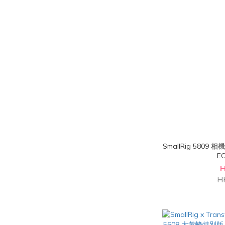
SmallRig 5809
E
H
H