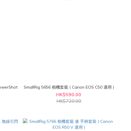
owerShot
SmallRig 5656 相機套籠 ( Canon EOS C50 適用 )
HK$590.00
HK$720.00