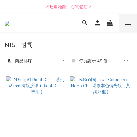
📍旺角雅蘭中心實體店📍
📒🖋️報價單 / 採購表格🖋️📒
🚛最快可即日安排貨車送到💨
📒🖋️報價單 / 採購表格🖋️📒
NISI 耐司
商品排序
每頁顯示 48 個