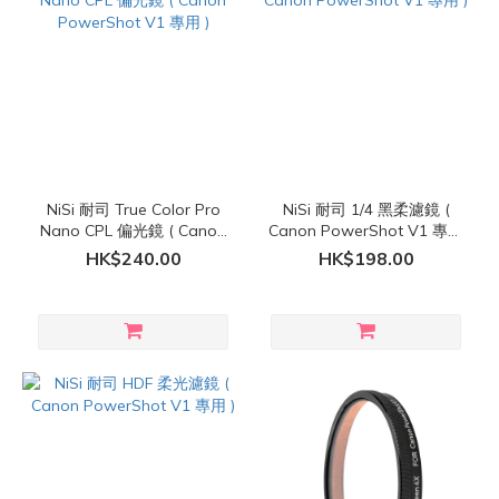
NiSi 耐司 True Color Pro
NiSi 耐司 1/4 黑柔濾鏡 (
Nano CPL 偏光鏡 ( Canon
Canon PowerShot V1 專用
PowerShot V1 專用 )
)
HK$240.00
HK$198.00