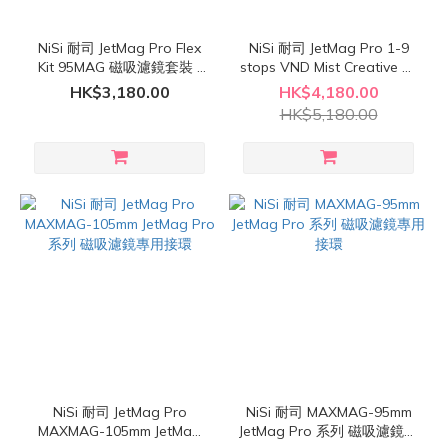
NiSi 耐司 JetMag Pro Flex
NiSi 耐司 JetMag Pro 1-9
Kit 95MAG 磁吸濾鏡套裝 (
stops VND Mist Creative Kit
1-5 stops VND 連 82mm /
95MAG 磁吸濾鏡套裝 ( 1-5
HK$3,180.00
HK$4,180.00
86mm / 95mm 接環 )
Stops VND、ND16、黑柔
HK$5,180.00
1/8 連 82mm / 86mm /
95mm 接環 )
NiSi 耐司 JetMag Pro
NiSi 耐司 MAXMAG-95mm
MAXMAG-105mm JetMag
JetMag Pro 系列 磁吸濾鏡專