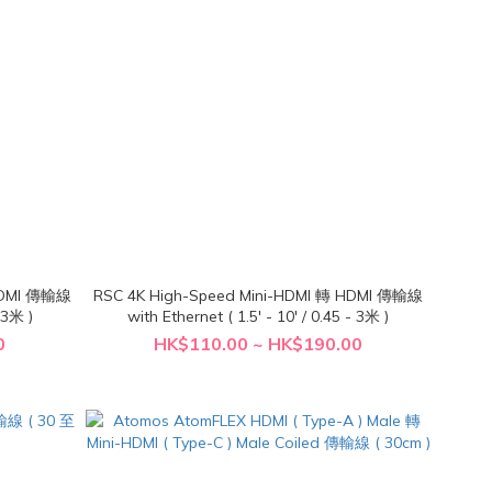
 HDMI 傳輸線
RSC 4K High-Speed Mini-HDMI 轉 HDMI 傳輸線
- 3米 )
with Ethernet ( 1.5' - 10' / 0.45 - 3米 )
0
HK$110.00 ~ HK$190.00