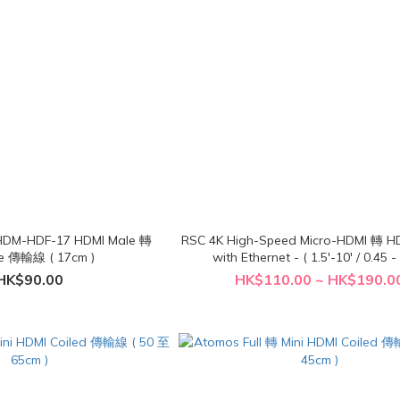
HDM-HDF-17 HDMI Male 轉
RSC 4K High-Speed Micro-HDMI 轉
e 傳輸線 ( 17cm )
with Ethernet - ( 1.5'-10' / 0.45 
HK$90.00
HK$110.00 ~ HK$190.0