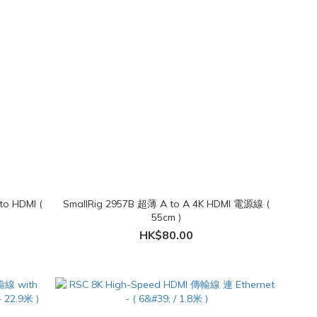
to HDMI (
SmallRig 2957B 超薄 A to A 4K HDMI 電源線 (
55cm )
HK$80.00