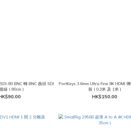
-SDI-80 BNC 轉 BNC 曲頭 SDI
PortKeys 3.6mm Ultra Fine 8K HD
接線 ( 80cm )
裝 ( 0.3米 及 1米 )
HK$90.00
HK$150.00