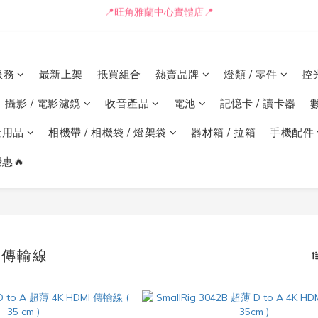
📒🖋️報價單 / 採購表格🖋️📒
🚛最快可即日安排貨車送到💨
📒🖋️報價單 / 採購表格🖋️📒
服務
最新上架
抵買組合
熱賣品牌
燈類 / 零件
控
攝影 / 電影濾鏡
收音產品
電池
記憶卡 / 讀卡器
景用品
相機帶 / 相機袋 / 燈架袋
器材箱 / 拉箱
手機配件
惠🔥
I 傳輸線