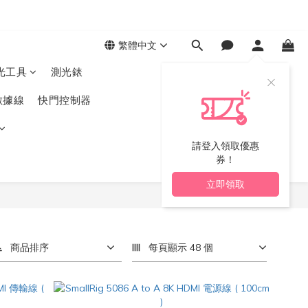
繁體中文
光工具
測光錶
數據線
快門控制器
請登入領取優惠
券！
立即領取
商品排序
每頁顯示 48 個