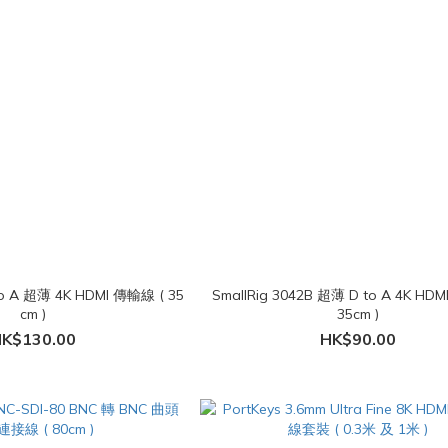
 to A 超薄 4K HDMI 傳輸線 ( 35
SmallRig 3042B 超薄 D to A 4K HD
cm )
35cm )
K$130.00
HK$90.00