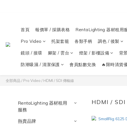
首頁
報價單 / 採購表格
RentaLighting 器材租用
Pro Video
托架套籠
各類手柄
調色 / 後製
鏡頭 / 接環
腳架 / 雲台
燈架 / 影樓設備
背
防潮吸濕 / 清潔保護
會員點數兌換
🔥限時清貨優
全部商品
/
Pro Video
/
HDMI / SDI 傳輸線
HDMI / SD
RentaLighting 器材租用
服務
熱賣品牌