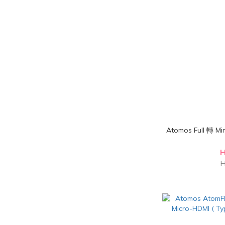
Atomos Full 轉 Mi
H
H