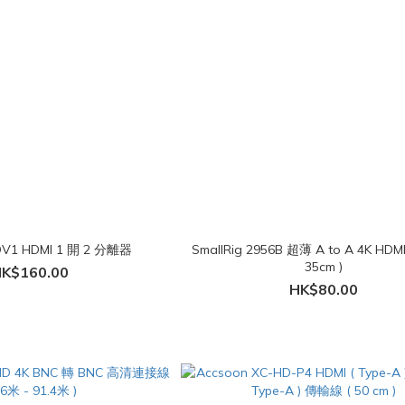
HDV1 HDMI 1 開 2 分離器
SmallRig 2956B 超薄 A to A 4K HD
35cm )
K$160.00
HK$80.00