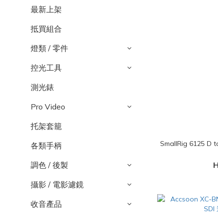
最新上架
抵買組合
燈類 / 零件
控光工具
測光錶
Pro Video
托架套籠
SmallRig 6125 D
各類手柄
調色 / 後製
H
攝影 / 電影濾鏡
收音產品