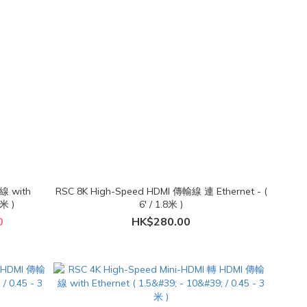
線 with
RSC 8K High-Speed HDMI 傳輸線 連 Ethernet - (
9米 )
6' / 1.8米 )
0
HK$280.00