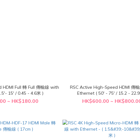
d HDMI Full 轉 Full 傳輸線 with
RSC Active High-Speed HDMI 傳輸
.5'- 15' / 0.45 - 4.6米 )
Ethernet ( 50' - 75' / 15.2 - 22.
00 ~ HK$180.00
HK$600.00 ~ HK$800.0