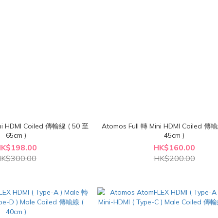
ni HDMI Coiled 傳輸線 ( 50 至
Atomos Full 轉 Mini HDMI Coiled 傳
65cm )
45cm )
K$198.00
HK$160.00
K$300.00
HK$200.00