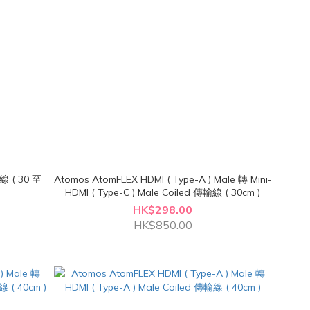
輸線 ( 30 至
Atomos AtomFLEX HDMI ( Type-A ) Male 轉 Mini-
HDMI ( Type-C ) Male Coiled 傳輸線 ( 30cm )
HK$298.00
HK$850.00