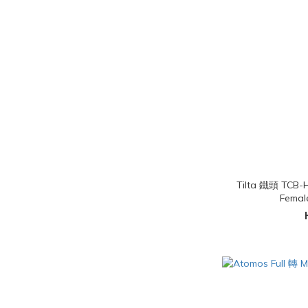
Tilta 鐵頭 TCB-
Femal