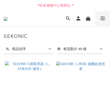
📒🖋️報價單 / 採購表格🖋️📒
📍旺角雅蘭中心實體店📍
🚛最快可即日安排貨車送到💨
📒🖋️報價單 / 採購表格🖋️📒
SEKONIC
商品排序
每頁顯示 48 個