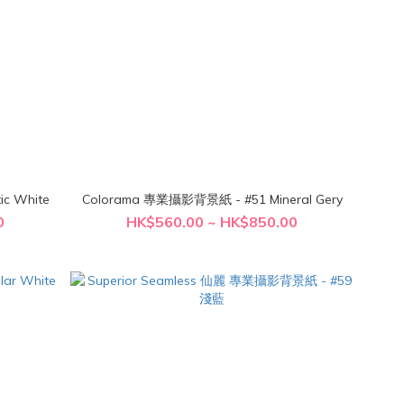
- #65 Arctic White
Colorama 專業攝影背景紙 - #51 Mineral Gery
0
HK$560.00 ~ HK$850.00