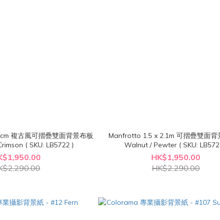
Manfrotto 1.5 x 2.1m 可摺疊雙面
Crimson ( SKU: LB5722 )
Walnut / Pewter ( SKU: LB572
K$1,950.00
HK$1,950.00
K$2,290.00
HK$2,290.00