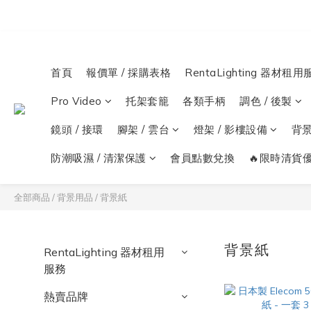
首頁
報價單 / 採購表格
RentaLighting 器材租用
Pro Video
托架套籠
各類手柄
調色 / 後製
鏡頭 / 接環
腳架 / 雲台
燈架 / 影樓設備
背
防潮吸濕 / 清潔保護
會員點數兌換
🔥限時清貨優
全部商品
/
背景用品
/
背景紙
背景紙
RentaLighting 器材租用
服務
熱賣品牌