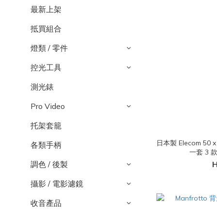
最新上架
抵買組合
燈類 / 零件
控光工具
測光錶
Pro Video
托架套籠
日本製 Elecom 50
各類手柄
一套 3 款 
調色 / 後製
H
攝影 / 電影濾鏡
收音產品