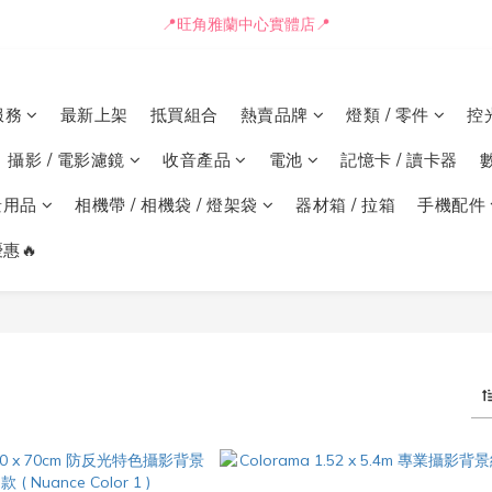
📒🖋️報價單 / 採購表格🖋️📒
📍旺角雅蘭中心實體店📍
🚛最快可即日安排貨車送到💨
服務
最新上架
抵買組合
熱賣品牌
燈類 / 零件
控
📒🖋️報價單 / 採購表格🖋️📒
攝影 / 電影濾鏡
收音產品
電池
記憶卡 / 讀卡器
景用品
相機帶 / 相機袋 / 燈架袋
器材箱 / 拉箱
手機配件
惠🔥