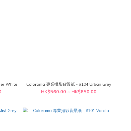
- #107 Super White
Colorama 專業攝影背景紙 - #104 Urban Grey
0
HK$560.00 ~ HK$850.00