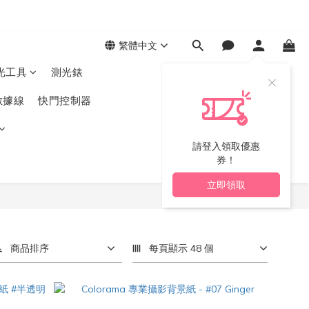
繁體中文
光工具
測光錶
數據線
快門控制器
請登入領取優惠
券！
立即領取
商品排序
每頁顯示 48 個