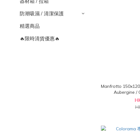
器材箱 / 拉箱
防潮吸濕 / 清潔保護
精選商品
🔥限時清貨優惠🔥
Manfrotto 150x120cm 複古風可摺疊雙面背景布板
Aubergine / 
H
H