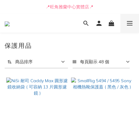
📒🖋️報價單 / 採購表格🖋️📒
📍旺角雅蘭中心實體店📍
🚛最快可即日安排貨車送到💨
📒🖋️報價單 / 採購表格🖋️📒
保護用品
商品排序
每頁顯示 48 個