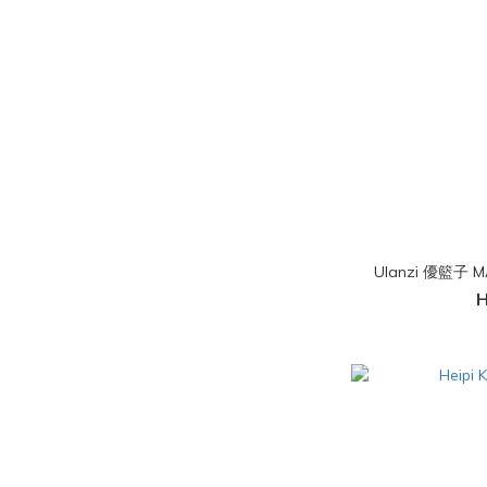
Ulanzi 優籃子 
H