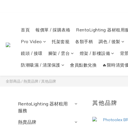
首頁
報價單 / 採購表格
RentaLighting 器材租用
Pro Video
托架套籠
各類手柄
調色 / 後製
鏡頭 / 接環
腳架 / 雲台
燈架 / 影樓設備
背
防潮吸濕 / 清潔保護
會員點數兌換
🔥限時清貨優
全部商品
/
熱賣品牌
/
其他品牌
其他品牌
RentaLighting 器材租用
服務
熱賣品牌