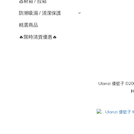
器材箱 / 拉箱
防潮吸濕 / 清潔保護
精選商品
🔥限時清貨優惠🔥
Ulanzi 優籃子 D
H