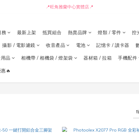
📒🖋️報價單 / 採購表格🖋️📒
📍旺角雅蘭中心實體店📍
🚛最快可即日安排貨車送到💨
服務
最新上架
抵買組合
熱賣品牌
燈類 / 零件
控
📒🖋️報價單 / 採購表格🖋️📒
攝影 / 電影濾鏡
收音產品
電池
記憶卡 / 讀卡器
景用品
相機帶 / 相機袋 / 燈架袋
器材箱 / 拉箱
手機配件
惠🔥