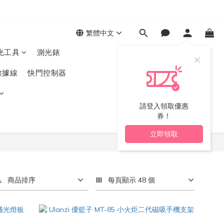
繁體中文
光工具
測光錶
數據線
快門控制器
請登入領取優惠
券！
立即領取
商品排序
每頁顯示 48 個