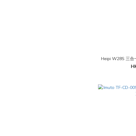
Heipi W28S 三
H