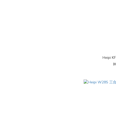
Heipi
H