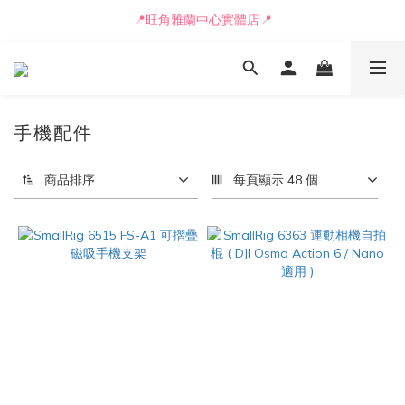
📍旺角雅蘭中心實體店📍
📒🖋️報價單 / 採購表格🖋️📒
🚛最快可即日安排貨車送到💨
📒🖋️報價單 / 採購表格🖋️📒
手機配件
商品排序
每頁顯示 48 個