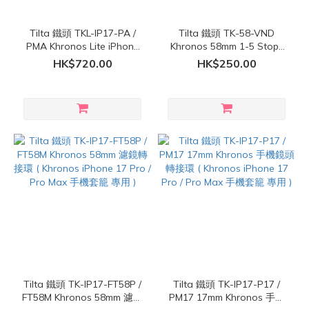
Tilta 鐵頭 TKL-IP17-PA /
Tilta 鐵頭 TK-58-VND
PMA Khronos Lite iPhone
Khronos 58mm 1-5 Stops
17 Pro / Pro Max 手機殼套
VND 磁吸濾鏡 ( Khronos
HK$720.00
HK$250.00
籠電池手柄套裝
iPhone 17 Pro / Pro Max 手
機套籠 專用 )
Tilta 鐵頭 TK-IP17-FT58P /
Tilta 鐵頭 TK-IP17-P17 /
FT58M Khronos 58mm 濾鏡
PM17 17mm Khronos 手機