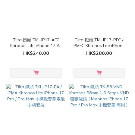
Tilta 鐵頭 TKL-IP17-AFC
Tilta 鐵頭 TKL-IP17-PFC /
Khronos Lite iPhone 17 Air
PMFC Khronos Lite iPhone
手機殼套籠
17 Pro / Pro Max 手機殼套
HK$240.00
HK$280.00
籠