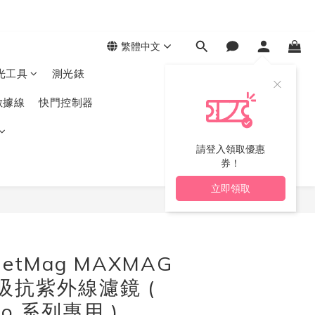
繁體中文
光工具
測光錶
數據線
快門控制器
請登入領取優惠
券！
立即領取
立即購買
 JetMag MAXMAG
磁吸抗紫外線濾鏡 (
Pro 系列專用 )