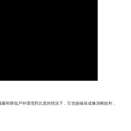
紫外線導致霧霾和降低戶外環境對比度的情況下，它也能確保成像清晰銳利，