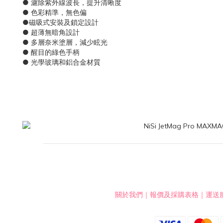
● 濾除紫外線波長，提升清晰度
● 色彩精準，無色偏
●磁吸式安裝及鎖定設計
● 超薄無暗角設計
● 多層奈米塗層，減少眩光
● 醒目的綠色手柄
● 光學玻璃和鋁合金材質
關於我們
｜
報價及採購表格
｜
運送