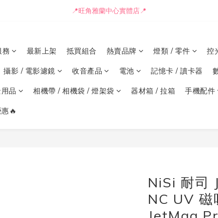
📒🖋️報價單 / 採購表格🖋️📒
📍旺角雅蘭中心實體店📍
🚛最快可即日安排貨車送到💨
服務
最新上架
抵買組合
熱賣品牌
燈類 / 零件
控
📒🖋️報價單 / 採購表格🖋️📒
攝影 / 電影濾鏡
收音產品
電池
記憶卡 / 讀卡器
景用品
相機帶 / 相機袋 / 燈架袋
器材箱 / 拉箱
手機配件
惠🔥
NiSi 耐司
NC UV 
JetMag 