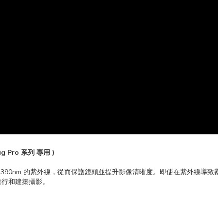
g Pro 系列 專用 )
有效阻擋波長低於 390nm 的紫外線，從而保護鏡頭並提升影像清晰度。即使在
旅行和建築攝影。