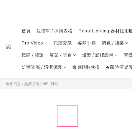
首頁
報價單 / 採購表格
RentaLighting 器材租用
Pro Video
托架套籠
各類手柄
調色 / 後製
鏡頭 / 接環
腳架 / 雲台
燈架 / 影樓設備
背
防潮吸濕 / 清潔保護
會員點數兌換
🔥限時清貨優
全部商品
/
熱賣品牌
/
NiSi 耐司