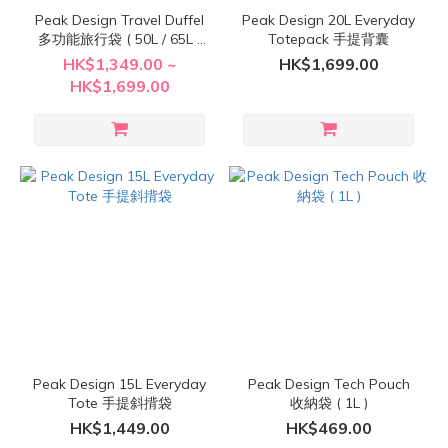
Peak Design Travel Duffel
Peak Design 20L Everyday
多功能旅行袋 ( 50L / 65L /
Totepack 手提背囊
80L )
HK$1,349.00 ~
HK$1,699.00
HK$1,699.00
Peak Design 15L Everyday
Peak Design Tech Pouch
Tote 手提斜揹袋
收納袋 ( 1L )
HK$1,449.00
HK$469.00