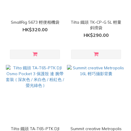
SmallRig 5673 輕便相機袋
Tilta 鐵頭 TK-CP-G 5L 輕量
斜揹袋
HK$320.00
HK$290.00
Tilta 鐵頭 TA-T65-PTK DJI
Summit creative Metropolis