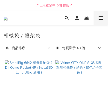
📍旺角雅蘭中心實體店📍
📒🖋️報價單 / 採購表格🖋️📒
🚛最快可即日安排貨車送到💨
📒🖋️報價單 / 採購表格🖋️📒
相機袋 / 燈架袋
商品排序
每頁顯示 48 個