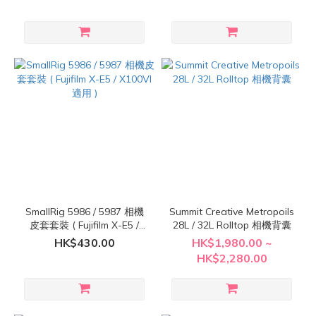
SmallRig 5986 / 5987 相機
Summit Creative Metropoils
皮套套裝 ( Fujifilm X-E5 /
28L / 32L Rolltop 相機背囊
X100VI 適用 )
HK$430.00
HK$1,980.00 ~
HK$2,280.00