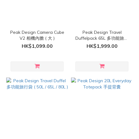
Peak Design Camera Cube
Peak Design Travel
V2 相機內膽 ( 大 )
Duffelpack 65L 多功能旅行
背囊
HK$1,099.00
HK$1,999.00