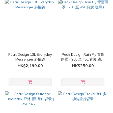
Peak Design 13L Everyday
Peak Design Rain Fly 背囊
Messenger 斜揹袋
雨罩 ( 20L 至 45L 背囊 適用
)
HK$2,199.00
HK$259.00