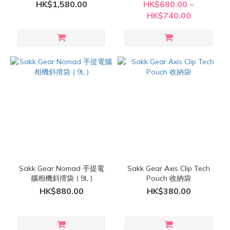
HK$1,580.00
HK$680.00 ~
HK$740.00
Sakk Gear Nomad 手提電
Sakk Gear Axis Clip Tech
腦相機斜揹袋 ( 9L )
Pouch 收納袋
HK$880.00
HK$380.00