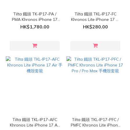
Tilta 鐵頭 TK-IP17-PA /
Tilta 鐵頭 TKL-IP17-FC
PMA Khronos iPhone 17
Khronos Lite iPhone 17 手
Pro / Pro Max 手機殼套籠街
機殼套籠
HK$1,780.00
HK$280.00
拍套裝
Tilta 鐵頭 TKL-IP17-AFC
Tilta 鐵頭 TKL-IP17-PFC /
Khronos Lite iPhone 17 Air
PMFC Khronos Lite iPhone