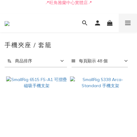
🚛最快可即日安排貨車送到💨
📒🖋️報價單 / 採購表格🖋️📒
📒🖋️報價單 / 採購表格🖋️📒
手機夾座 / 套籠
商品排序
每頁顯示 48 個