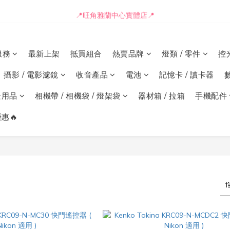
📒🖋️報價單 / 採購表格🖋️📒
📍旺角雅蘭中心實體店📍
🚛最快可即日安排貨車送到💨
服務
最新上架
抵買組合
熱賣品牌
燈類 / 零件
控
📒🖋️報價單 / 採購表格🖋️📒
攝影 / 電影濾鏡
收音產品
電池
記憶卡 / 讀卡器
景用品
相機帶 / 相機袋 / 燈架袋
器材箱 / 拉箱
手機配件
惠🔥