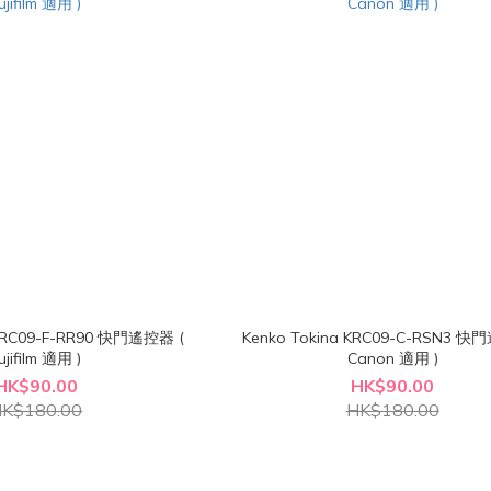
 KRC09-F-RR90 快門遙控器 (
Kenko Tokina KRC09-C-RSN3 快
ujifilm 適用 )
Canon 適用 )
HK$90.00
HK$90.00
K$180.00
HK$180.00