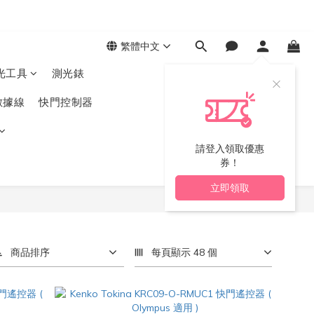
繁體中文
光工具
測光錶
數據線
快門控制器
請登入領取優惠
券！
立即領取
商品排序
每頁顯示 48 個