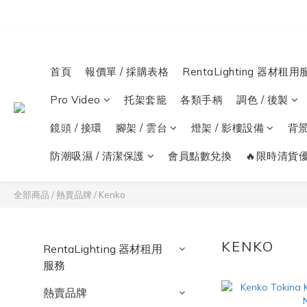
首頁
報價單 / 採購表格
RentaLighting 器材租用
Pro Video
托架套籠
各類手柄
調色 / 後製
鏡頭 / 接環
腳架 / 雲台
燈架 / 影樓設備
背
防潮吸濕 / 清潔保護
會員點數兌換
🔥限時清貨優
全部商品
/
熱賣品牌
/
Kenko
KENKO
RentaLighting 器材租用
服務
熱賣品牌