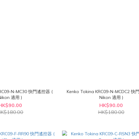
 KRC09-N-MC30 快門遙控器 (
Kenko Tokina KRC09-N-MCDC2 
Nikon 適用 )
Nikon 適用 )
HK$90.00
HK$90.00
K$180.00
HK$180.00