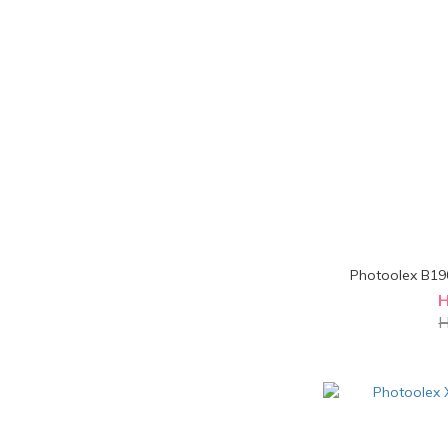
Photoolex 
H
H