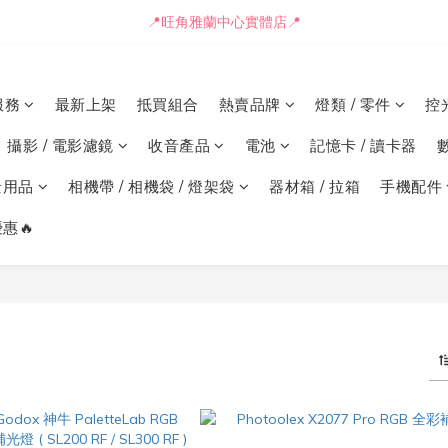
📒🖋️報價單 / 採購表格🖋️📒
📍旺角雅蘭中心實體店📍
🚛最快可即日安排貨車送到💨
服務
最新上架
抵買組合
熱賣品牌
燈類 / 零件
控
📒🖋️報價單 / 採購表格🖋️📒
攝影 / 電影濾鏡
收音產品
電池
記憶卡 / 讀卡器
景用品
相機帶 / 相機袋 / 燈架袋
器材箱 / 拉箱
手機配件
惠🔥