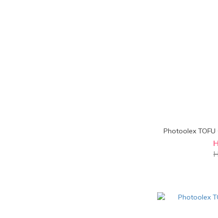
Photoolex TOF
H
H