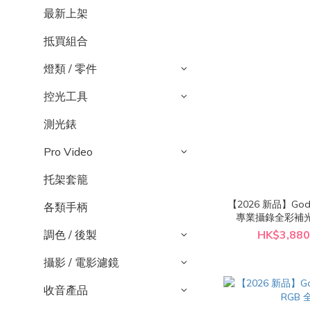
最新上架
抵買組合
燈類 / 零件
控光工具
測光錶
Pro Video
托架套籠
【2026 新品】Godox
各類手柄
專業攝錄全彩補光燈 ( 
調色 / 後製
HK$3,880
攝影 / 電影濾鏡
收音產品