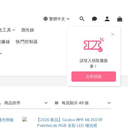
繁體中文
光工具
測光錶
數據線
快門控制器
請登入領取優惠
券！
立即領取
商品排序
每頁顯示 48 個