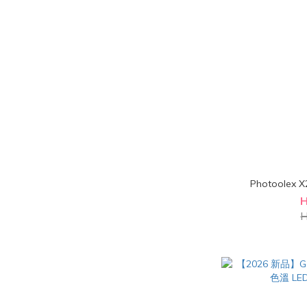
Photoolex
H
H