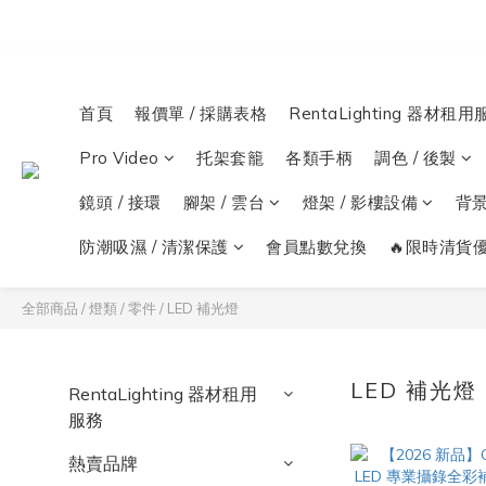
首頁
報價單 / 採購表格
RentaLighting 器材租用
Pro Video
托架套籠
各類手柄
調色 / 後製
鏡頭 / 接環
腳架 / 雲台
燈架 / 影樓設備
背
防潮吸濕 / 清潔保護
會員點數兌換
🔥限時清貨優
全部商品
/
燈類 / 零件
/
LED 補光燈
LED 補光燈
RentaLighting 器材租用
服務
熱賣品牌