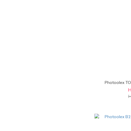
Photoolex 
H
H