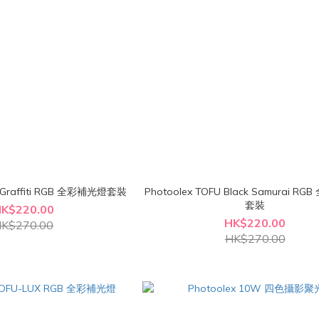
U Graffiti RGB 全彩補光燈套裝
Photoolex TOFU Black Samurai R
套裝
K$220.00
HK$220.00
K$270.00
HK$270.00