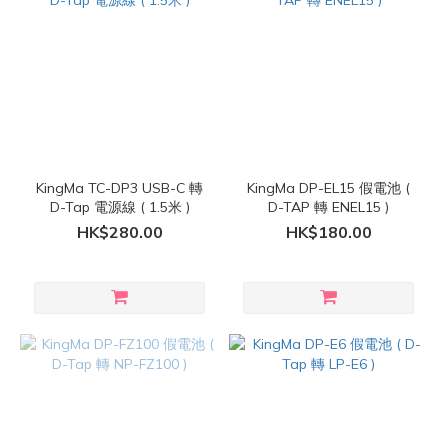
KingMa TC-DP3 USB-C 轉
KingMa DP-EL15 假電池 (
D-Tap 電源線 ( 1.5米 )
D-TAP 轉 ENEL15 )
HK$280.00
HK$180.00