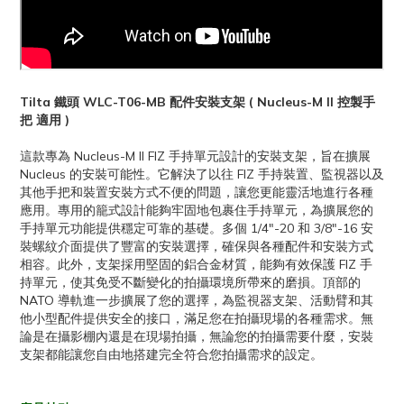
Tilta 鐵頭 WLC-T06-MB 配件安裝支架 ( Nucleus-M II 控製手
把 適用 )
這款專為 Nucleus-M II FIZ 手持單元設計的安裝支架，旨在擴展
Nucleus 的安裝可能性。它解決了以往 FIZ 手持裝置、監視器以及
其他手把和裝置安裝方式不便的問題，讓您更能靈活地進行各種
應用。專用的籠式設計能夠牢固地包裹住手持單元，為擴展您的
手持單元功能提供穩定可靠的基礎。多個 1/4″-20 和 3/8″-16 安
裝螺紋介面提供了豐富的安裝選擇，確保與各種配件和安裝方式
相容。此外，支架採用堅固的鋁合金材質，能夠有效保護 FIZ 手
持單元，使其免受不斷變化的拍攝環境所帶來的磨損。頂部的
NATO 導軌進一步擴展了您的選擇，為監視器支架、活動臂和其
他小型配件提供安全的接口，滿足您在拍攝現場的各種需求。無
論是在攝影棚內還是在現場拍攝，無論您的拍攝需要什麼，安裝
支架都能讓您自由地搭建完全符合您拍攝需求的設定。