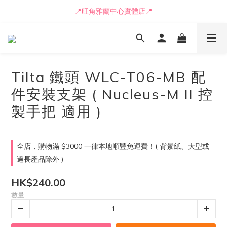
📒🖋️報價單 / 採購表格🖋️📒
📍旺角雅蘭中心實體店📍
🚛最快可即日安排貨車送到💨
📒🖋️報價單 / 採購表格🖋️📒
Tilta 鐵頭 WLC-T06-MB 配
件安裝支架 ( Nucleus-M II 控
製手把 適用 )
全店，購物滿 $3000 一律本地順豐免運費！( 背景紙、大型或
過長產品除外 )
HK$240.00
數量