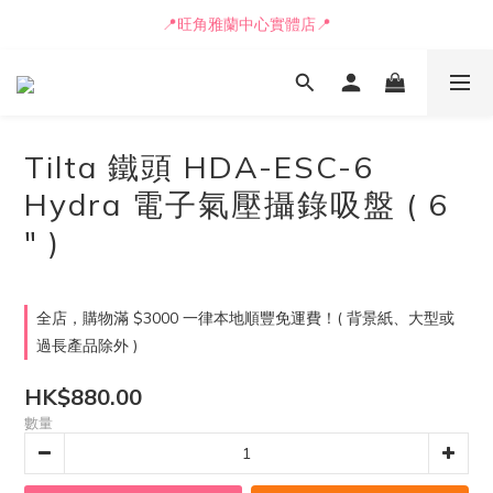
📒🖋️報價單 / 採購表格🖋️📒
📍旺角雅蘭中心實體店📍
🚛最快可即日安排貨車送到💨
📒🖋️報價單 / 採購表格🖋️📒
Tilta 鐵頭 HDA-ESC-6
Hydra 電子氣壓攝錄吸盤 ( 6
" )
全店，購物滿 $3000 一律本地順豐免運費！( 背景紙、大型或
過長產品除外 )
HK$880.00
數量