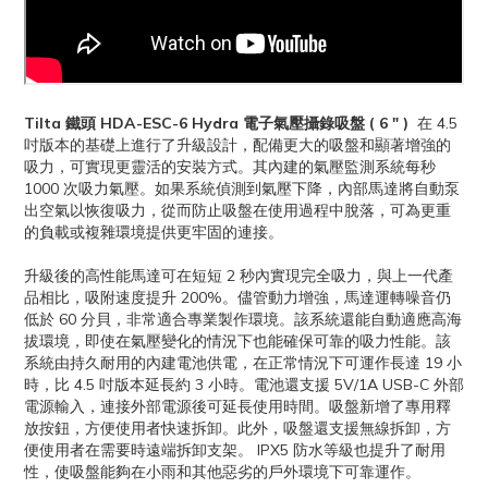
Tilta 鐵頭 HDA-ESC-6 Hydra 電子氣壓攝錄吸盤 ( 6 " )
在 4.5
吋版本的基礎上進行了升級設計，配備更大的吸盤和顯著增強的
吸力，可實現更靈活的安裝方式。其內建的氣壓監測系統每秒
1000 次吸力氣壓。如果系統偵測到氣壓下降，內部馬達將自動泵
出空氣以恢復吸力，從而防止吸盤在使用過程中脫落，可為更重
的負載或複雜環境提供更牢固的連接。
升級後的高性能馬達可在短短 2 秒內實現完全吸力，與上一代產
品相比，吸附速度提升 200%。儘管動力增強，馬達運轉噪音仍
低於 60 分貝，非常適合專業製作環境。該系統還能自動適應高海
拔環境，即使在氣壓變化的情況下也能確保可靠的吸力性能。該
系統由持久耐用的內建電池供電，在正常情況下可運作長達 19 小
時，比 4.5 吋版本延長約 3 小時。電池還支援 5V/1A USB-C 外部
電源輸入，連接外部電源後可延長使用時間。吸盤新增了專用釋
放按鈕，方便使用者快速拆卸。此外，吸盤還支援無線拆卸，方
便使用者在需要時遠端拆卸支架。 IPX5 防水等級也提升了耐用
性，使吸盤能夠在小雨和其他惡劣的戶外環境下可靠運作。