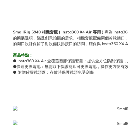
SmallRig 5940 相機套籠 ( Insta360 X4 Air 專用 )
專為 Ins
的擴展選項，滿足創意拍攝的需求。相機套籠配備兩個冷靴接口，方便安裝
的開口設計保留了對設備快拆接口的訪問，確保與 Insta360 
產品特點：
● Insta360 X4 Air 全覆蓋塑膠保護套籠：提供全方位防刮
●快速更換電池：無需取下保護籠即可更換電池，操作更方便有
● 附贈矽膠鏡頭蓋：存放時保護鏡頭免受刮傷