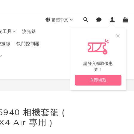
繁體中文
光工具
測光錶
數據線
快門控制器
請登入領取優惠
券！
立即領取
立即購買
 5940 相機套籠 (
X4 Air 專用 )