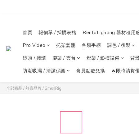
首頁
報價單 / 採購表格
RentaLighting 器材租用
Pro Video
托架套籠
各類手柄
調色 / 後製
鏡頭 / 接環
腳架 / 雲台
燈架 / 影樓設備
背
防潮吸濕 / 清潔保護
會員點數兌換
🔥限時清貨優
全部商品
/
熱賣品牌
/
SmallRig