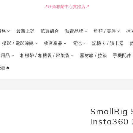
📒🖋️報價單 / 採購表格🖋️📒
📍旺角雅蘭中心實體店📍
🚛最快可即日安排貨車送到💨
服務
最新上架
抵買組合
熱賣品牌
燈類 / 零件
控
📒🖋️報價單 / 採購表格🖋️📒
攝影 / 電影濾鏡
收音產品
電池
記憶卡 / 讀卡器
景用品
相機帶 / 相機袋 / 燈架袋
器材箱 / 拉箱
手機配件
惠🔥
SmallRig
Insta360 