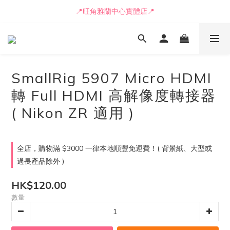
📒🖋️報價單 / 採購表格🖋️📒
📍旺角雅蘭中心實體店📍
🚛最快可即日安排貨車送到💨
📒🖋️報價單 / 採購表格🖋️📒
SmallRig 5907 Micro HDMI
轉 Full HDMI 高解像度轉接器
( Nikon ZR 適用 )
全店，購物滿 $3000 一律本地順豐免運費！( 背景紙、大型或
過長產品除外 )
HK$120.00
數量