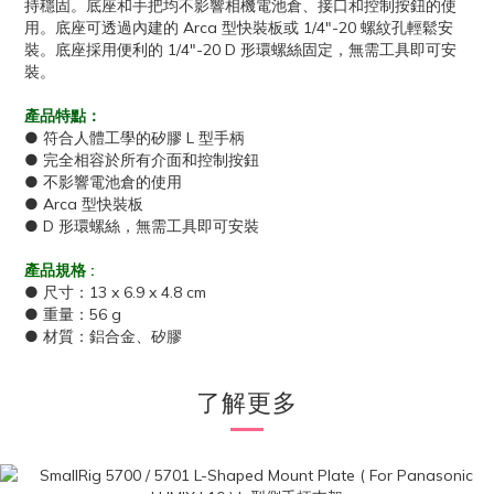
持穩固。底座和手把均不影響相機電池倉、接口和控制按鈕的使
用。底座可透過內建的 Arca 型快裝板或 1/4"-20 螺紋孔輕鬆安
裝。底座採用便利的 1/4"-20 D 形環螺絲固定，無需工具即可安
裝。
產品特點：
● 符合人體工學的矽膠 L 型手柄
● 完全相容於所有介面和控制按鈕
● 不影響電池倉的使用
● Arca 型快裝板
● D 形環螺絲，無需工具即可安裝
產品規格 :
● 尺寸：13 x 6.9 x 4.8 cm
● 重量：56 g
● 材質：鋁合金、矽膠
了解更多