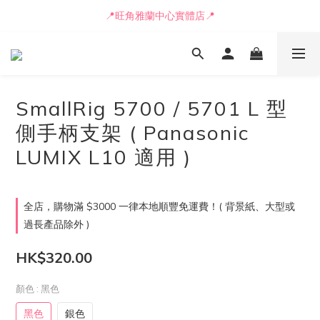
📒🖋️報價單 / 採購表格🖋️📒
📍旺角雅蘭中心實體店📍
🚛最快可即日安排貨車送到💨
📒🖋️報價單 / 採購表格🖋️📒
SmallRig 5700 / 5701 L 型
側手柄支架 ( Panasonic
LUMIX L10 適用 )
全店，購物滿 $3000 一律本地順豐免運費！( 背景紙、大型或
過長產品除外 )
HK$320.00
顏色
: 黑色
黑色
銀色