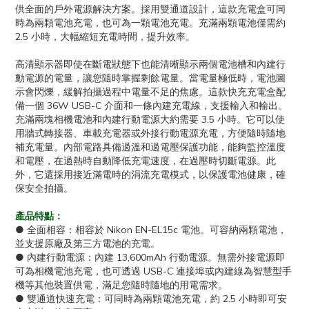
供全面的戶外電源解決方案。採用雙通道設計，這款充電盒可同
時為兩顆電池充電，也可為一顆電池充電。充滿兩顆電池僅需約
2.5 小時，大幅縮短充電時間，提升效率。
高清顯示器即使在斷電狀態下也能清晰顯示兩個電池槽和內建行
動電源的電量，讓您隨時掌握剩餘電量。當電量極低時，電池圖
示會閃爍，緩解拍攝過程中電量不足的焦慮。這款快充充電盒配
備一個 36W USB-C 介面和一條內建充電線，支援輸入和輸出。
充滿兩塊相機電池和內建行動電源大約需要 3.5 小時。它可以使
用牆式轉接器、車載充電器或外接行動電源充電，方便隨時隨地
補充電量。內部電路具備過溫和過電壓保護功能，能夠監控溫度
和電壓，在過熱時自動降低充電速度，在過壓時切斷電源。此
外，它還採用接近滿電時的涓流充電模式，以保護電池健康，確
保安全拍攝。
產品特點：
● 全面相容：相容於 Nikon EN-EL15c 電池。可容納兩顆電池，
並支援原廠及第三方電池的充電。
● 內建行動電源：內建 13,600mAh 行動電源。無需外接電源即
可為相機電池充電，也可透過 USB-C 連接埠或內建線為智慧型手
機等其他裝置供電，滿足您隨時隨地的用電需求。
● 雙通道快速充電：可同時為兩顆電池充電，約 2.5 小時即可安