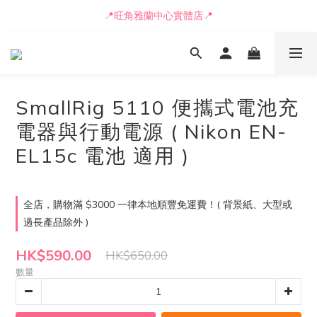
📒🖋️報價單 / 採購表格🖋️📒
📍旺角雅蘭中心實體店📍
🚛最快可即日安排貨車送到💨
📒🖋️報價單 / 採購表格🖋️📒
SmallRig 5110 便攜式電池充
電器與行動電源 ( Nikon EN-
EL15c 電池 適用 )
全店，購物滿 $3000 一律本地順豐免運費！( 背景紙、大型或
過長產品除外 )
HK$590.00
HK$650.00
數量