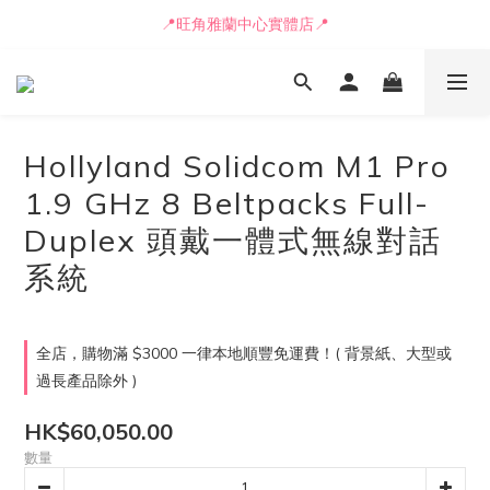
📒🖋️報價單 / 採購表格🖋️📒
📍旺角雅蘭中心實體店📍
🚛最快可即日安排貨車送到💨
📒🖋️報價單 / 採購表格🖋️📒
Hollyland Solidcom M1 Pro
1.9 GHz 8 Beltpacks Full-
Duplex 頭戴一體式無線對話
系統
全店，購物滿 $3000 一律本地順豐免運費！( 背景紙、大型或
過長產品除外 )
HK$60,050.00
數量