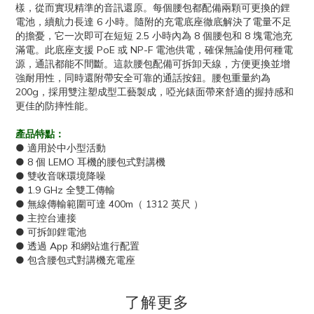
樣，從而實現精準的音訊還原。每個腰包都配備兩顆可更換的鋰
電池，續航力長達 6 小時。隨附的充電底座徹底解決了電量不足
的擔憂，它一次即可在短短 2.5 小時內為 8 個腰包和 8 塊電池充
滿電。此底座支援 PoE 或 NP-F 電池供電，確保無論使用何種電
源，通訊都能不間斷。這款腰包配備可拆卸天線，方便更換並增
強耐用性，同時還附帶安全可靠的通話按鈕。腰包重量約為
200g，採用雙注塑成型工藝製成，啞光錶面帶來舒適的握持感和
更佳的防摔性能。
產品特點：
● 適用於中小型活動
● 8 個 LEMO 耳機的腰包式對講機
● 雙收音咪環境降噪
● 1.9 GHz 全雙工傳輸
● 無線傳輸範圍可達 400m（ 1312 英尺 ）
● 主控台連接
● 可拆卸鋰電池
● 透過 App 和網站進行配置
● 包含腰包式對講機充電座
了解更多