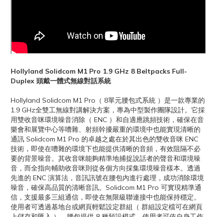
Hollyland Solidcom M1 Pro 1.9 GHz 8 Beltpacks Full-
Duplex 頭戴一體式無線對話系統
Hollyland Solidcom M1 Pro（ 8單元腰包式系統 ）是一款專業的
1.9 GHz全雙工無線對講解決方案，專為中型製作團隊設計。它採
用雙收音咪環境噪音消除（ ENC ）和自適應跳頻技術，確保在音
樂會和展覽中心等嘈雜、射頻幹擾嚴重的環境中也能實現清晰的
通訊 Solidcom M1 Pro 的卓越之處在於其出色的雙收音咪 ENC
技術，即使在嘈雜的環境下也能提供清晰的音頻，有效阻隔不必
要的背景噪音。其收音咪能夠精準地捕捉說話者的聲音和環境噪
音，而全指向輔助收音咪則從各個方向採集環境噪音樣本。透過
先進的 ENC 演算法，音訊訊號在腰包內進行處理，成功消除環境
噪音，確保高品質的清晰音訊。Solidcom M1 Pro 可實現精準通
信，支援最多三組通信，即使在無限級聯連接中也能保持穩定。
使用者可透過基地台或網頁輕鬆設定群組（ 群組設定檔可在網頁
上儲存和匯入 ）。腰包提供 8 種預設模式，使用者可依自身工作