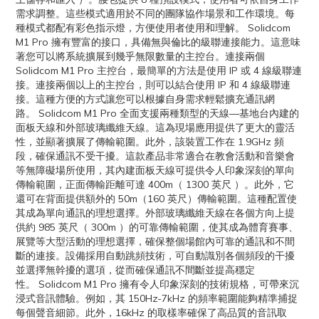
需求調整。這些模式適用於不同的團隊協作場景和工作環境。每
種模式都配有彩色指示燈，方便使用者使用和理解。 Solidcom
M1 Pro 擁有豐富的接口，具備無與倫比的級聯連接能力。這意味
著您可以將系統擴展到幾乎無限數量的主控台。連接兩個
Solidcom M1 Pro 主控台，最簡單的方法是使用 IP 或 4 線級聯連
接。連接兩個以上的主控台，則可以結合使用 IP 和 4 線級聯連
接。這種方便的方式讓您可以根據自身需求輕鬆擴充通訊網
路。 Solidcom M1 Pro 全面支援兩種類型的天線—基地台內建的
面板天線和外部玻璃纖維天線。這為現場應用提供了更大的靈活
性，並顯著擴展了傳輸範圍。此外，該裝置工作在 1.9GHz 頻
段，確保通訊不受干擾。這款產品非常適合在教會活動和音樂會
等無障礙場所使用，其內建面板天線可提供令人印象深刻的單向
傳輸範圍，正面傳輸距離可達 400m（ 1300 英尺 ）。此外，它
還可在背面提供額外的 50m（160 英尺）傳輸範圍。這種配置使
其成為單向通訊的理想選擇。外部玻璃纖維天線在各個方向上提
供約 985 英尺（ 300m ）的可靠傳輸範圍，使其成為體育賽事、
展覽等大型活動的理想選擇，確保整個場館內可靠的通訊和不間
斷的連接。設備採用自動跳頻技術，可自動識別各個頻段的干擾
並選擇無幹擾的選項，從而確保通訊不間斷並提高穩定
性。 Solidcom M1 Pro 擁有令人印象深刻的技術規格，可帶來沉
浸式音訊體驗。例如，其 150Hz-7kHz 的頻率範圍能夠精準捕捉
每個聲音細節。此外，16kHz 的取樣率確保了高品質的音訊取