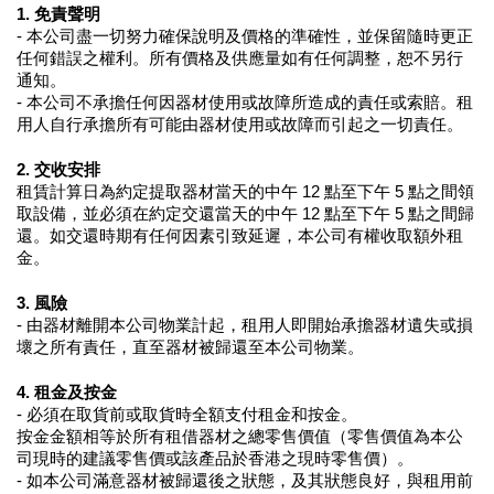
1. 免責聲明
- 本公司盡一切努力確保說明及價格的準確性，並保留隨時更正
任何錯誤之權利。所有價格及供應量如有任何調整，恕不另行
通知。
- 本公司不承擔任何因器材使用或故障所造成的責任或索賠。租
用人自行承擔所有可能由器材使用或故障而引起之一切責任。
2. 交收安排
租賃計算日為約定提取器材當天的中午 12 點至下午 5 點之間領
取設備，並必須在約定交還當天的中午 12 點至下午 5 點之間歸
還。如交還時期有任何因素引致延遲，本公司有權收取額外租
金。
3. 風險
- 由器材離開本公司物業計起，租用人即開始承擔器材遺失或損
壞之所有責任，直至器材被歸還至本公司物業。
4. 租金及按金
- 必須在取貨前或取貨時全額支付租金和按金。
按金金額相等於所有租借器材之總零售價值（零售價值為本公
司現時的建議零售價或該產品於香港之現時零售價）。
- 如本公司滿意器材被歸還後之狀態，及其狀態良好，與租用前