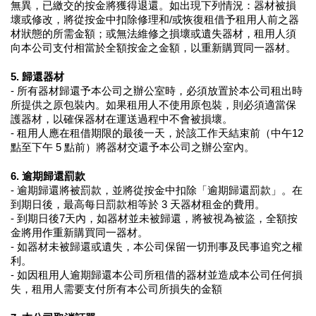
無異，已繳交的按金將獲得退還。如出現下列情況：器材被損
壞或修改，將從按金中扣除修理和/或恢復租借予租用人前之器
材狀態的所需金額；或無法維修之損壞或遺失器材，租用人須
向本公司支付相當於全額按金之金額，以重新購買同一器材。
5. 歸還器材
- 所有器材歸還予本公司之辦公室時，必須放置於本公司租出時
所提供之原包裝內。如果租用人不使用原包裝，則必須適當保
護器材，以確保器材在運送過程中不會被損壞。
- 租用人應在租借期限的最後一天，於該工作天結束前（中午12 
點至下午 5 點前）將器材交還予本公司之辦公室內。
6. 逾期歸還罰款
- 逾期歸還將被罰款，並將從按金中扣除「逾期歸還罰款」。在
到期日後，最高每日罰款相等於 3 天器材租金的費用。
- 到期日後7天內，如器材並未被歸還，將被視為被盜，全額按
金將用作重新購買同一器材。
- 如器材未被歸還或遺失，本公司保留一切刑事及民事追究之權
利。
- 如因租用人逾期歸還本公司所租借的器材並造成本公司任何損
失，租用人需要支付所有本公司所損失的金額