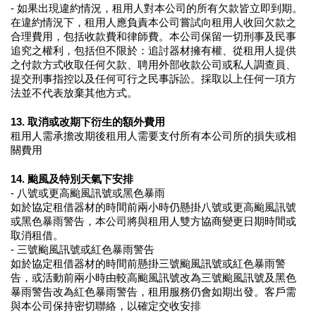
- 如果出現違約情況，租用人對本公司的所有欠款皆立即到期。
在違約情況下，租用人應負責本公司嘗試向租用人收回欠款之
合理費用，包括收款費和律師費。本公司保留一切刑事及民事
追究之權利，包括但不限於：追討器材擁有權、從租用人提供
之付款方式收取任何欠款、聘用外部收款公司或私人調查員、
提交刑事指控以及任何可行之民事訴訟。採取以上任何一項方
法並不代表放棄其他方式。
13. 取消或改期下衍生的額外費用
租用人需承擔改期後租用人需要支付所有本公司所的損失或相
關費用
14. 颱風及特別天氣下安排
- 八號或更高颱風訊號或黑色暴雨
如於協定租借器材的時間前兩小時仍懸掛八號或更高颱風訊號
或黑色暴雨警告，本公司將與租用人雙方協商變更日期時間或
取消租借。
- 三號颱風訊號或紅色暴雨警告
如於協定租借器材的時間前懸掛三號颱風訊號或紅色暴雨警
告，或活動前兩小時由較高颱風訊號改為三號颱風訊號及黑色
暴雨警告改為紅色暴雨警告，租用服務仍會如期出發。客戶需
與本公司保持密切聯絡，以確定交收安排