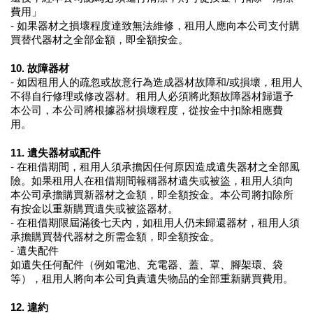
費用」
- 如果器材之損壞程度達致無法維修，租用人應向本公司支付購
買替代器材之全部金額，即全額按金。
10. 故障器材
- 如因租用人的疏忽或故意行為造成器材故障和/或損壞，租用人
不得自行修理或修改器材。租用人必須將此類故障器材歸還予
本公司，本公司將根據器材損壞程度，從按金中扣除相應費
用。
11. 遺失器材或配件
- 在租借期間，租用人須承擔因任何原因造成遺失器材之全部風
險。如果租用人在租借期間報稱器材遺失或被盜，租用人須向
本公司承擔購買新器材之金額，即全額按金。本公司將扣除所
有按金以重新購買遺失或被盜器材。
- 在租借期限屆滿後七天內，如租用人仍未歸還器材，租用人須
承擔購買替代器材之所需金額，即全額按金。
- 遺失配件
如遺失任何配件（例如電池、充電器、蓋、罩、腳架環、袋
等），租用人將向本公司負責遺失物品的全部重新購買費用。
12. 違約