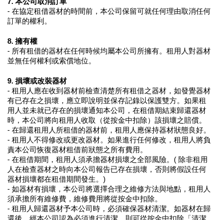
7. 本公司取消訂單
- 在協定租借器材的時間前，本公司保留可就任何理由取消任何
訂單的權利。
8. 擁有權
- 所有租借的器材在任何時候均屬本公司所擁有。租用人對器材
並無任何權利或索償地位。
9. 損壞或改裝器材
- 租用人應在收到器材前檢查清楚所有租借之器材，如發覺器材
有已存在之損壞，應立即說明並保存記錄以保護雙方。如果租
用人並未就已存在的損壞通知本公司，在租借期結束歸還器材
時，本公司將向租用人收取（從按金中扣除）該損壞之賠償。
- 在歸還租用人所租借的器材前，租用人應保持器材狀態良好。
- 租用人不得修改或更改器材。如果進行任何修改，租用人將負
責本公司恢復器材租借前狀態之所有費用。
- 在租借期間，租用人須承擔器材損壞之全部風險。( 除非租用
人在檢查器材之時向本公司報告已存在損壞，否則將假設任何
器材損壞都在租借期間發生。)
- 如器材有損壞，本公司將選擇合理之維修方法與地點，租用人
須承擔所有維修費，維修費用將從按金中扣除。
- 租用人歸還器材予本公司時，必須確保器材清潔。如器材在歸
還後，經本公司認為必須進行清潔，則可從按金中扣除「清潔