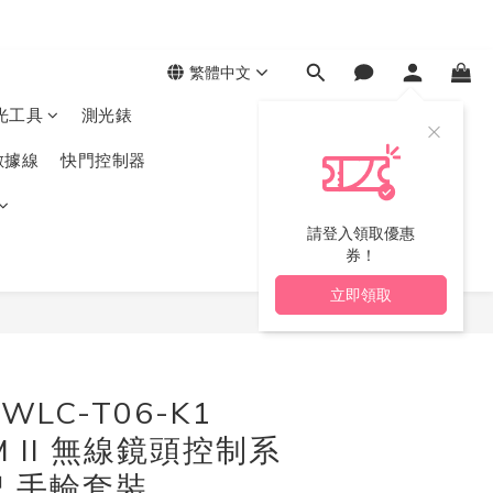
繁體中文
光工具
測光錶
數據線
快門控制器
請登入領取優惠
券！
立即領取
立即購買
 WLC-T06-K1
-M II 無線鏡頭控制系
 手輪套裝