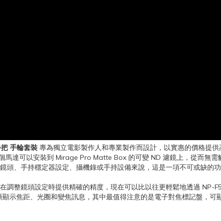
製手把 手輪套裝
專為獨立電影製作人和專業製作而設計，以實惠的價格提供
可以安裝到 Mirage Pro Matte Box 的可變 ND 濾鏡上，
鏡頭、手持穩定器設定、攝機錄或手持設備來說，這是一項不可或缺的功
能控制器，可在調整鏡頭設定時提供精確的精度，現在可以比以往更輕鬆地透過 N
晰顯示焦距、光圈和變焦訊息，其中最值得注意的是電子對焦標記盤，可顯示
。