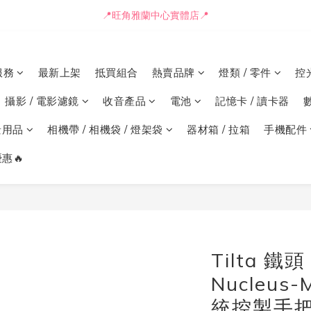
📒🖋️報價單 / 採購表格🖋️📒
📍旺角雅蘭中心實體店📍
🚛最快可即日安排貨車送到💨
服務
最新上架
抵買組合
熱賣品牌
燈類 / 零件
控
📒🖋️報價單 / 採購表格🖋️📒
攝影 / 電影濾鏡
收音產品
電池
記憶卡 / 讀卡器
景用品
相機帶 / 相機袋 / 燈架袋
器材箱 / 拉箱
手機配件
惠🔥
Tilta 鐵頭
Nucleus
統控製手把