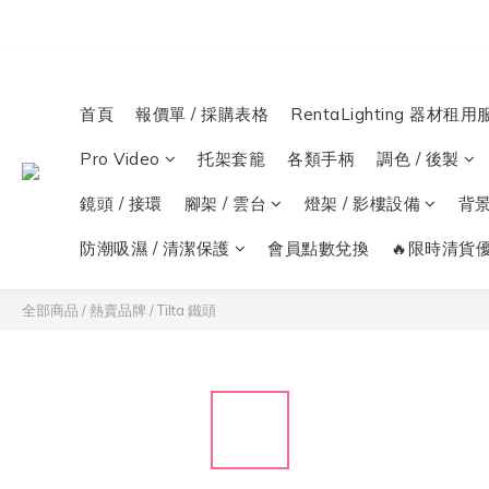
首頁
報價單 / 採購表格
RentaLighting 器材租用
Pro Video
托架套籠
各類手柄
調色 / 後製
鏡頭 / 接環
腳架 / 雲台
燈架 / 影樓設備
背
防潮吸濕 / 清潔保護
會員點數兌換
🔥限時清貨優
全部商品
/
熱賣品牌
/
Tilta 鐵頭