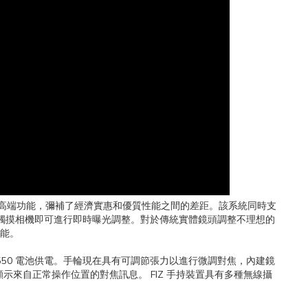
高端功能，彌補了經濟實惠和優質性能之間的差距。該系統同時支
從而無需觸摸相機即可進行即時曝光調整。對於傳統實體鏡頭調整不理想的
能。
P-F550 電池供電。手輪現在具有可調節張力以進行微調對焦，內建鏡
來自正常操作位置的對焦訊息。 FIZ 手持裝置具有多種無線攝