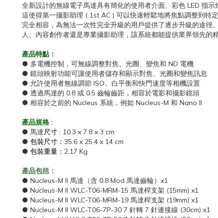
全新設計的無線電子馬達具有簡化的使用者介面、彩色 LED 指示燈
這使得第一攝影助理 ( 1st AC ) 可以快速輕鬆地將焦點調整
完全相容，為無法一次性完全升級的用戶提供了逐步升級的途徑。隨著
人、內容創作者還是專業攝影助理，該系統都能提供業界領先的精準度
產品特點：
● 多電機控制，可無線調整對焦、光圈、變焦和 ND 電機
● 鏡頭映射功能可讓使用者儲存和顯示對焦、光圈和變焦訊息
● 允許使用者無線調節 ISO、白平衡和快門速度等相機設置
● 透過馬達的 0.8 或 0.5 齒輪齒距，相容於電影和攝影鏡頭
● 相容於之前的 Nucleus 系統，例如 Nucleus-M 和 Nano II
產品規格 :
● 馬達
尺寸 :
10.3 x 7.8 x 3 cm
●
包裝尺寸：
35.6 x 25.4 x 14 cm
●
包裝重量：
2.17 Kg
產品包括：
● Nucleus-M II 馬達（含 0.8 Mod 馬達齒輪）x1
● Nucleus-M II WLC-T06-MRM-15 馬達桿支架 (15mm) x1
● Nucleus-M II WLC-T06-MRM-19 馬達桿支架 (19mm) x1
● Nucleus-M II WLC-T06-7P-30 7 針轉 7 針連接線 (30cm) x1