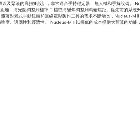
以及緊湊的高扭矩設計，非常適合手持穩定器、無人機和手持設備。 Nucl
到特定距離、將光圈調整到標準 T 檔或將變焦調整到精確焦距。從先前的系統升
對老式手動鏡頭和無線電影製作工具的需求不斷增長，Nucleus-M 
、適應性和經濟性。 Nucleus-M II 以極低的成本提供大預算的