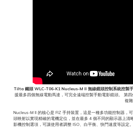
Tilta 鐵頭 WLC-T06-K1 Nucleus-M II 無線鏡頭控制系統控
援最多四個無線電動馬達，可完全遠端控製手動電影鏡頭。 第四個馬達
複雜
Nucleus-M II 的核心是 FIZ 手持裝置，這是一種多功
頭映射以實現精確的電機定位，並在最多 4 個不同的顯示器上清
影機控制選項，可讓使用者調整 ISO、白平衡、快門速度等設定