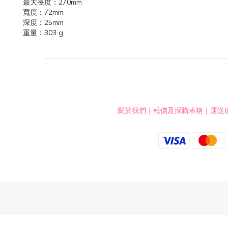
最大長度：270mm
寬度：72mm
深度：25mm
重量：303 g
關於我們
｜
報價及採購表格
｜
運送