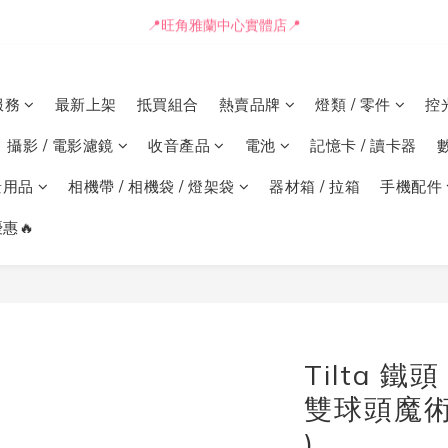
📒🖋️報價單 / 採購表格🖋️📒
📍旺角雅蘭中心實體店📍
🚛最快可即日安排貨車送到💨
服務
最新上架
抵買組合
熱賣品牌
燈類 / 零件
控
📒🖋️報價單 / 採購表格🖋️📒
攝影 / 電影濾鏡
收音產品
電池
記憶卡 / 讀卡器
景用品
相機帶 / 相機袋 / 燈架袋
器材箱 / 拉箱
手機配件
惠🔥
Tilta 鐵頭
雙球頭魔術臂 
)