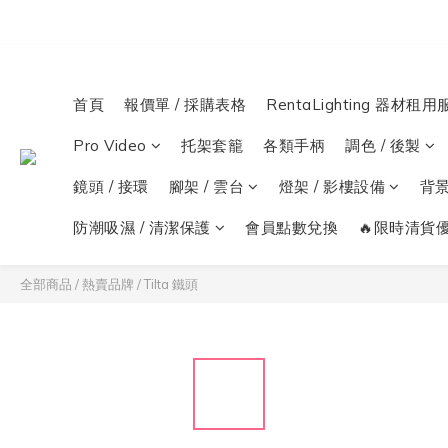
首頁
報價單 / 採購表格
RentaLighting 器材租用
Pro Video
托架套籠
各類手柄
調色 / 後製
鏡頭 / 接環
腳架 / 雲台
燈架 / 影樓設備
背
防潮吸濕 / 清潔保護
會員點數兌換
🔥限時清貨優
全部商品
/
熱賣品牌
/
Tilta 鐵頭