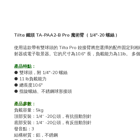
Tilta 鐵頭 TA-PAA2-B Pro 魔術臂 ( 1/4″-20 螺絲 )
使用這款帶有雙球頭的 Tilta Pro 鉸接臂將您選擇的配件固
射器或電子取景器。它的尺寸為10.6" 長，負載能力為11lb。
產品特點：
● 雙球頭，附 1/4"-20 螺絲
● 11 lb負載能力
● 總長度10.6"
● 指旋螺絲、不銹鋼球形接頭
產品參數：
負載容量：5kg
頂部安裝：1/4“ -20公頭，有抗扭動別針
底部安裝：1/4“ -20公頭，有反扭動別針
發音點：3
結構材質：鋁，不銹鋼