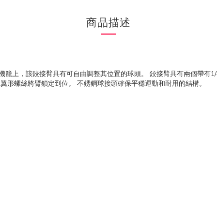
商品描述
定到相機籠上，該鉸接臂具有可自由調整其位置的球頭。 鉸接臂具有兩個帶有1
 多個翼形螺絲將臂鎖定到位。 不銹鋼球接頭確保平穩運動和耐用的結構。