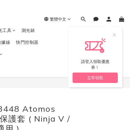
繁體中文
光工具
測光錶
數據線
快門控制器
請登入領取優惠
券！
立即領取
立即購買
 3448 Atomos
保護套 ( Ninja V /
 適用 )