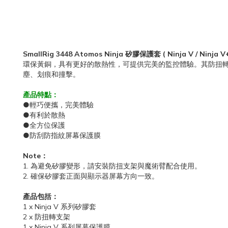
SmallRig 3448 Atomos Ninja 矽膠保護套 ( Ninja V / Ninja 
環保黃銅，具有更好的散熱性，可提供完美的監控體驗。其防扭轉支
塵、划痕和撞擊。
產品特點：
●輕巧便攜，完美體驗
●有利於散熱
●全方位保護
●防刮防指紋屏幕保護膜
Note：
1. 為避免矽膠變形，請安裝防扭支架與魔術臂配合使用。
2. 確保矽膠套正面與顯示器屏幕方向一致。
產品包括：
1 x Ninja V 系列矽膠套
2 x 防扭轉支架
1 x Ninja V 系列屏幕保護膜