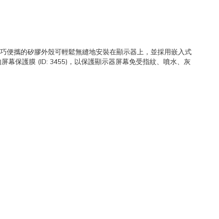
矽膠製成，輕巧便攜的矽膠外殼可輕鬆無縫地安裝在顯示器上，並採用嵌入式
膜 (ID: 3455)，以保護顯示器屏幕免受指紋、噴水、灰