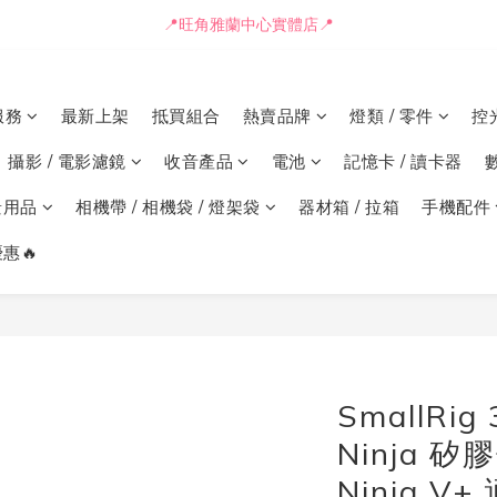
📒🖋️報價單 / 採購表格🖋️📒
📍旺角雅蘭中心實體店📍
🚛最快可即日安排貨車送到💨
服務
最新上架
抵買組合
熱賣品牌
燈類 / 零件
控
📒🖋️報價單 / 採購表格🖋️📒
攝影 / 電影濾鏡
收音產品
電池
記憶卡 / 讀卡器
景用品
相機帶 / 相機袋 / 燈架袋
器材箱 / 拉箱
手機配件
惠🔥
SmallRig
Ninja 矽膠
Ninja V+