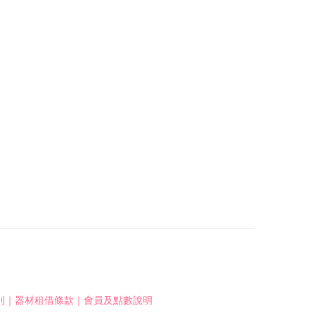
則
｜
器材租借條款
｜
會員及點數說明