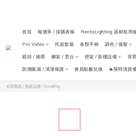
首頁
報價單 / 採購表格
RentaLighting 器材租用
Pro Video
托架套籠
各類手柄
調色 / 後製
鏡頭 / 接環
腳架 / 雲台
燈架 / 影樓設備
背
防潮吸濕 / 清潔保護
會員點數兌換
🔥限時清貨優
全部商品
/
熱賣品牌
/
SmallRig