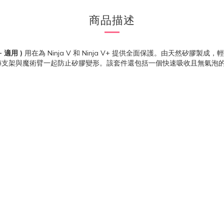
商品描述
V+ 適用 )
用在為 Ninja V 和 Ninja V+ 提供全面保護。由天然
架與魔術臂一起防止矽膠變形。該套件還包括一個快速吸收且無氣泡的屏幕保護