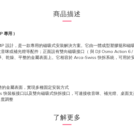
商品描述
4P
專
用 )
Pocket 4 / 4P 設計，是一款專用的磁吸式安裝解決方案。它由一體成型塑
等配件；正面設有雙向磁吸接口（ 與 DJI Osmo Action 6 / N
乾淨、乾燥、平整的金屬表面上。它相容於 Arca-Swiss 快拆系統，可用於安
整的金屬表面，實現多種固定安裝方式
-Swiss 快裝板接口以及雙向磁吸式快拆接口，可連接收音咪、補光燈、桌面
角度調整
了解更多