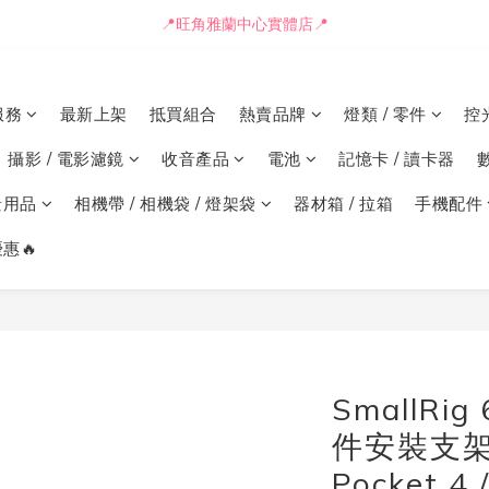
📒🖋️報價單 / 採購表格🖋️📒
📍旺角雅蘭中心實體店📍
🚛最快可即日安排貨車送到💨
服務
最新上架
抵買組合
熱賣品牌
燈類 / 零件
控
📒🖋️報價單 / 採購表格🖋️📒
攝影 / 電影濾鏡
收音產品
電池
記憶卡 / 讀卡器
景用品
相機帶 / 相機袋 / 燈架袋
器材箱 / 拉箱
手機配件
惠🔥
SmallRi
件安裝支架 (
Pocket 4 