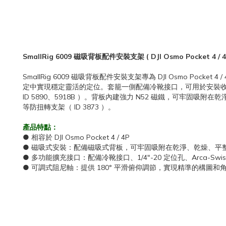
SmallRig 6009 磁吸背板配件安裝支架 ( DJI Osmo Pocket 4 / 
SmallRig 6009 磁吸背板配件安裝支架專為 DJI Osmo 
定中實現穩定靈活的定位。套籠一側配備冷靴接口，可用於安裝收音咪或補光燈
ID 5890、5918B ）。背板內建強力 N52 磁鐵，可牢固吸附在
等防扭轉支架（ ID 3873 ）。
產品特點：
● 相容於 DJI Osmo Pocket 4 / 4P
● 磁吸式安裝：配備磁吸式背板，可牢固吸附在乾淨、乾燥、平
● 多功能擴充接口：配備冷靴接口、1/4"-20 定位孔、Arca
● 可調式阻尼軸：提供 180° 平滑​​俯仰調節，實現精準的構圖和