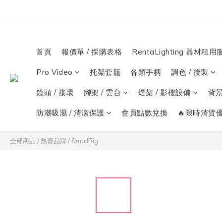
首頁
報價單 / 採購表格
RentaLighting 器材租用
Pro Video
托架套籠
各類手柄
調色 / 後製
鏡頭 / 接環
腳架 / 雲台
燈架 / 影樓設備
背
防潮吸濕 / 清潔保護
會員點數兌換
🔥限時清貨優
全部商品
/
熱賣品牌
/
SmallRig