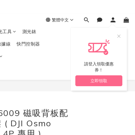
繁體中文
光工具
測光錶
數據線
快門控制器
請登入領取優惠
券！
立即領取
立即購買
g 6009 磁吸背板配
 DJI Osmo
/ 4P 專用 )