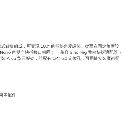
膠籠和磁吸式背板組成，可實現 180° 的傾斜角度調節，從而在固定角度設
ano 的雙向快拆接口相同 ），兼容 SmallRig 雙向快拆適配器（
裝 Arca 型三腳架，並配有 1/4"-20 定位孔，可用於安裝魔術臂
支架等配件