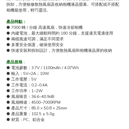
拆卸，方便檢修散熱風扇及收納相機液晶螢幕。可搭配或不搭配
相機籠使用，輕巧靈活。
產品特點：
● 7000 轉 / 分鐘 高速風扇，快速冷卻相機
● 內建電池，最大續航時間約 180 分鐘，支援邊充電邊使用
● 兩檔風速可調，滿足不同需求
● 多重安全保護，確保使用安全
● 快速安裝和拆卸設計，方便散熱風扇和相機液晶屏的收納
產品規格 :
● 電池參數：3.7V / 1100mAh / 4.07Wh
● 輸入：5V=2A；10W
● 工作電壓：5V
● 工作電流：0.2~0.4A
● 工作功率：1~2W
● 風扇噪音：36.6~40.9dB
● 風扇轉速：4500~7000RPM
● 產品尺寸：85.0 × 50.8 × 25mm
● 產品重量：102.5 ± 5.0g
● 材質：PC、鋁合金