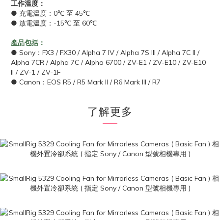
工作溫度：
● 充電溫度：0℃ 至 45℃
● 放電溫度：-15℃ 至 60℃
產品包括：
● Sony：FX3 / FX30 / Alpha 7 IV / Alpha 7S III / Alpha 7C II /
Alpha 7CR / Alpha 7C / Alpha 6700 / ZV-E1 / ZV-E10 / ZV-E10
II / ZV-1 / ZV-1F
● Canon：EOS R5 / R5 Mark II / R6 Mark III / R7
了解更多