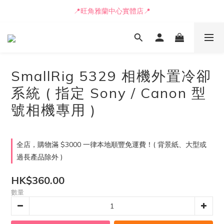
📒🖋️報價單 / 採購表格🖋️📒
📍旺角雅蘭中心實體店📍
🚛最快可即日安排貨車送到💨
📒🖋️報價單 / 採購表格🖋️📒
SmallRig 5329 相機外置冷卻
系統 ( 指定 Sony / Canon 型
號相機專用 )
全店，購物滿 $3000 一律本地順豐免運費！( 背景紙、大型或
過長產品除外 )
HK$360.00
數量