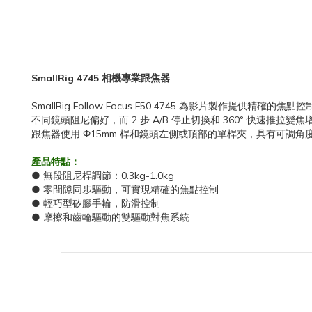
SmallRig 4745 相機專業跟焦器
SmallRig Follow Focus F50 4745 為影片製作
不同鏡頭阻尼偏好，而 2 步 A/B 停止切換和 360° 快
跟焦器使用 Φ15mm 桿和鏡頭左側或頂部的單桿夾，具有可調
產品特點：
● 無段阻尼桿調節：0.3kg-1.0kg
● 零間隙同步驅動，可實現精確的焦點控制
● 輕巧型矽膠手輪，防滑控制
● 摩擦和齒輪驅動的雙驅動對焦系統