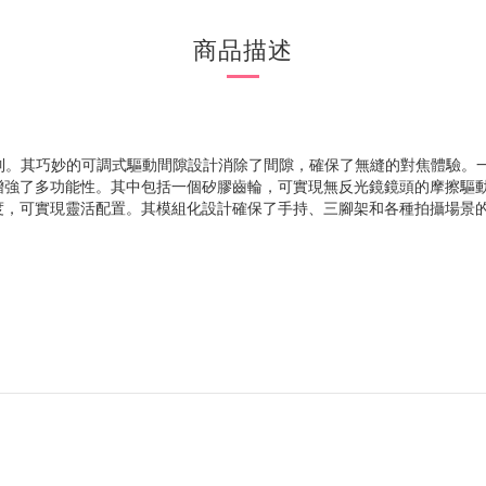
商品描述
提供精確的焦點控制。其巧妙的可調式驅動間隙設計消除了間隙，確保了無縫的對焦體驗。
速推拉變焦增強了多功能性。其中包括一個矽膠齒輪，可實現無反光鏡鏡頭的摩
角度，可實現靈活配置。其模組化設計確保了手持、三腳架和各種拍攝場景