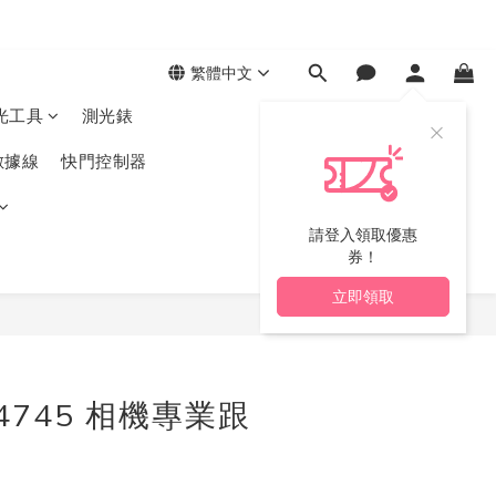
繁體中文
光工具
測光錶
數據線
快門控制器
請登入領取優惠
券！
立即領取
立即購買
g 4745 相機專業跟