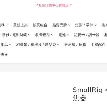
📒🖋️報價單 / 採購表格🖋️📒
📍旺角雅蘭中心實體店📍
🚛最快可即日安排貨車送到💨
服務
最新上架
抵買組合
熱賣品牌
燈類 / 零件
控
📒🖋️報價單 / 採購表格🖋️📒
攝影 / 電影濾鏡
收音產品
電池
記憶卡 / 讀卡器
景用品
相機帶 / 相機袋 / 燈架袋
器材箱 / 拉箱
手機配件
惠🔥
SmallRi
焦器