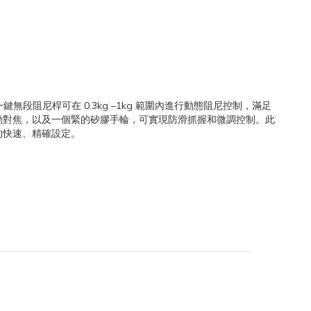
一鍵無段阻尼桿可在 0.3kg –1kg 範圍內進行動態阻尼控制，滿足
擦驅動對焦，以及一個緊的矽膠手輪，可實現防滑抓握和微調控制。此
的快速、精確設定。