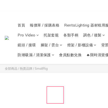
首頁
報價單 / 採購表格
RentaLighting 器材租用
Pro Video
托架套籠
各類手柄
調色 / 後製
鏡頭 / 接環
腳架 / 雲台
燈架 / 影樓設備
背
防潮吸濕 / 清潔保護
會員點數兌換
🔥限時清貨優
全部商品
/
熱賣品牌
/
SmallRig