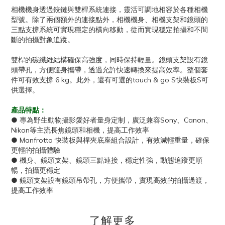
相機機身透過鉸鏈與雙桿系統連接，靈活可調地相容於各種相機
型號。除了兩個額外的連接點外，相機機身、相機支架和鏡頭的
三點支撐系統可實現穩定的橫向移動，從而實現穩定拍攝和不間
斷的拍攝對象追蹤。
雙桿的碳纖維結構確保高強度，同時保持輕量。鏡頭支架設有鏡
頭帶孔，方便隨身攜帶，透過允許快速轉換來提高效率。整個套
件可有效支撐 6 kg。此外，還有可選的touch & go S快裝板S可
供選擇。
產品特點：
● 專為野生動物攝影愛好者量身定制，廣泛兼容Sony、Canon、
Nikon等主流長焦鏡頭和相機，提高工作效率
● Manfrotto 快裝板與桿夾底座組合設計，有效減輕重量，確保
更輕的拍攝體驗
● 機身、鏡頭支架、鏡頭三點連接，穩定性強，動態追蹤更順
暢，拍攝更穩定
● 鏡頭支架設有鏡頭吊帶孔，方便攜帶，實現高效的拍攝過渡，
提高工作效率
了解更多