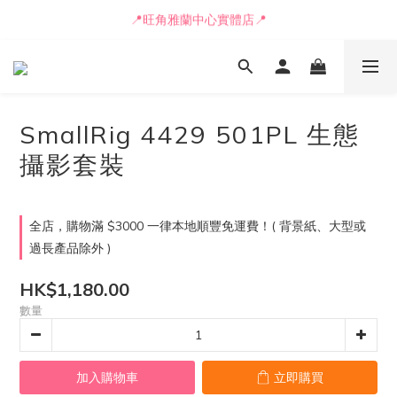
📒🖋️報價單 / 採購表格🖋️📒
📍旺角雅蘭中心實體店📍
🚛最快可即日安排貨車送到💨
📒🖋️報價單 / 採購表格🖋️📒
SmallRig 4429 501PL 生態
攝影套裝
全店，購物滿 $3000 一律本地順豐免運費！( 背景紙、大型或
過長產品除外 )
HK$1,180.00
數量
加入購物車
立即購買