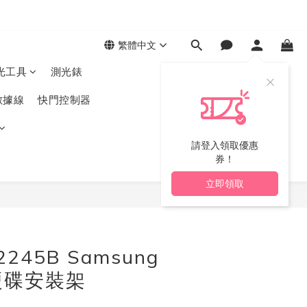
繁體中文
光工具
測光錶
數據線
快門控制器
請登入領取優惠
券！
立即領取
立即購買
 2245B Samsung
 硬碟安裝架