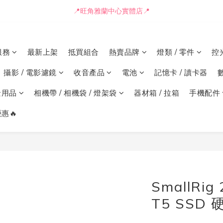
📒🖋️報價單 / 採購表格🖋️📒
📍旺角雅蘭中心實體店📍
🚛最快可即日安排貨車送到💨
服務
最新上架
抵買組合
熱賣品牌
燈類 / 零件
控
📒🖋️報價單 / 採購表格🖋️📒
攝影 / 電影濾鏡
收音產品
電池
記憶卡 / 讀卡器
景用品
相機帶 / 相機袋 / 燈架袋
器材箱 / 拉箱
手機配件
惠🔥
SmallRig
T5 SSD