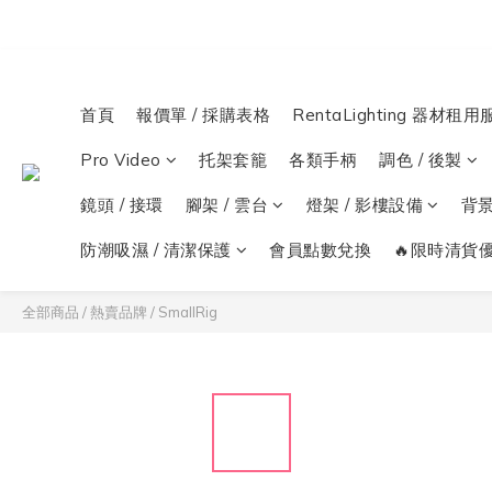
首頁
報價單 / 採購表格
RentaLighting 器材租用
Pro Video
托架套籠
各類手柄
調色 / 後製
鏡頭 / 接環
腳架 / 雲台
燈架 / 影樓設備
背
防潮吸濕 / 清潔保護
會員點數兌換
🔥限時清貨優
全部商品
/
熱賣品牌
/
SmallRig