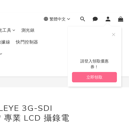
繁體中文
光工具
測光錶
數據線
快門控制器
請登入領取優惠
券！
立即領取
立即購買
 LEYE 3G-SDI
4" 專業 LCD 攝錄電