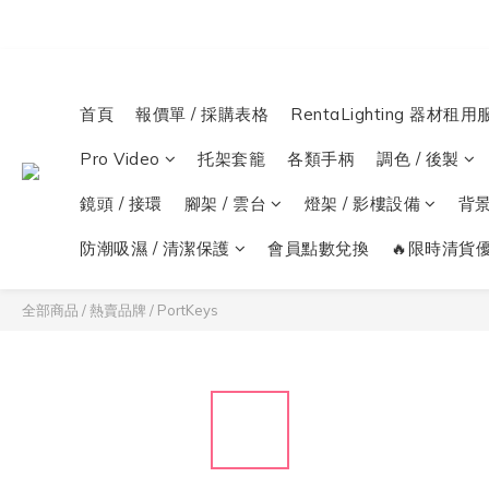
首頁
報價單 / 採購表格
RentaLighting 器材租用
Pro Video
托架套籠
各類手柄
調色 / 後製
鏡頭 / 接環
腳架 / 雲台
燈架 / 影樓設備
背
防潮吸濕 / 清潔保護
會員點數兌換
🔥限時清貨優
全部商品
/
熱賣品牌
/
PortKeys