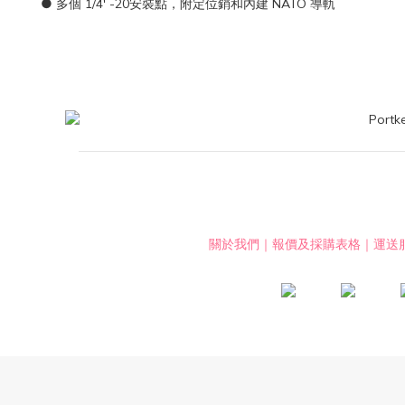
● 多個 1/4' -20安裝點，附定位銷和內建 NATO 導軌
關於我們
｜
報價及採購表格
｜
運送