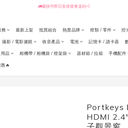
🚛最快可即日安排貨車送到💨
📒🖋️報價單 / 採購表格🖋️📒
📒🖋️報價單 / 採購表格🖋️📒
服務
最新上架
抵買組合
熱賣品牌
燈類 / 零件
控
攝影 / 電影濾鏡
收音產品
電池
記憶卡 / 讀卡器
景用品
相機帶 / 相機袋 / 燈架袋
器材箱 / 拉箱
手機配件
惠🔥
Portkeys
HDMI 2.
子觀景窗