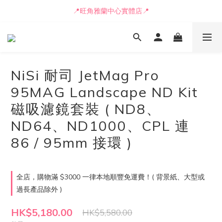
📒🖋️報價單 / 採購表格🖋️📒
📍旺角雅蘭中心實體店📍
🚛最快可即日安排貨車送到💨
📒🖋️報價單 / 採購表格🖋️📒
NiSi 耐司 JetMag Pro
95MAG Landscape ND Kit
磁吸濾鏡套裝 ( ND8、
ND64、ND1000、CPL 連
86 / 95mm 接環 )
全店，購物滿 $3000 一律本地順豐免運費！( 背景紙、大型或
過長產品除外 )
HK$5,180.00
HK$5,580.00