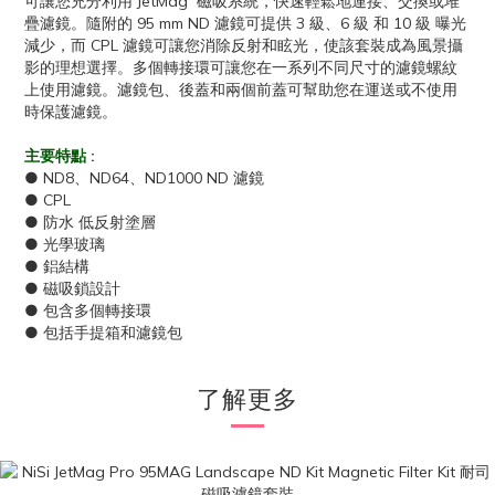
可讓您充分利用 JetMag 磁吸系統，快速輕鬆地連接、交換或堆
疊濾鏡。隨附的 95 mm ND 濾鏡可提供 3 級、6 級 和 10 級 曝光
減少，而 CPL 濾鏡可讓您消除反射和眩光，使該套裝成為風景攝
影的理想選擇。多個轉接環可讓您在一系列不同尺寸的濾鏡螺紋
上使用濾鏡。濾鏡包、後蓋和兩個前蓋可幫助您在運送或不使用
時保護濾鏡。
主要特點 :
● ND8、ND64、ND1000 ND 濾鏡
● CPL
● 防水 低反射塗層
● 光學玻璃
● 鋁結構
● 磁吸鎖設計
● 包含多個轉接環
● 包括手提箱和濾鏡包
了解更多