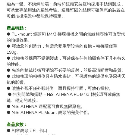
融為一體。不銹鋼前端：前端和鏡頭安裝座均採用不銹鋼製成，
可承受專業用途的嚴酷考驗。這種堅固的結構可確保您的裝置在
每個拍攝場景中都能保持穩定。
產品特點：
● PL -mount 鏡頭和 M4/3 接環相機之間的無縫相容性可改變您
的拍攝效果。
● 釋放您的創造力，無需承受重型設備的負擔 - 轉接環僅重
190g。
● 此轉接器採用不銹鋼製成，可確保在任何拍攝條件下具有持久
的性能。
● 先進的植絨技術可消除不必要的反射，並提高清晰度和品質。
● 此轉接環的相機側具有防水密封，可保護您的設備免受惡劣天
氣的影響。
● 噴塗外觀不僅外觀時尚，而且握持牢固，可放心操控。
● 告別間隙和擺動 – NiSi ATHENA PL-M4/3 轉接環可確保無
縫、穩定的連接。
● NiSi ATHENA 適配器可實現無限聚焦。
● NiSi ATHENA PL Mount 鏡頭的完美伴侶。
產品參數：
● 相容鏡頭：PL 卡口