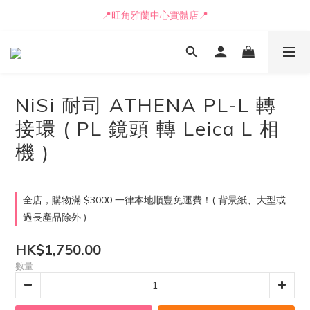
📒🖋️報價單 / 採購表格🖋️📒
📍旺角雅蘭中心實體店📍
🚛最快可即日安排貨車送到💨
📒🖋️報價單 / 採購表格🖋️📒
NiSi 耐司 ATHENA PL-L 轉
接環 ( PL 鏡頭 轉 Leica L 相
機 )
全店，購物滿 $3000 一律本地順豐免運費！( 背景紙、大型或
過長產品除外 )
HK$1,750.00
數量