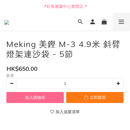
📒🖋️報價單 / 採購表格🖋️📒
📍旺角雅蘭中心實體店📍
🚛最快可即日安排貨車送到💨
📒🖋️報價單 / 採購表格🖋️📒
Meking 美鏗 M-3 4.9米 斜臂
燈架連沙袋 - 5節
HK$650.00
數量
加入購物車
立即購買
加入追蹤清單