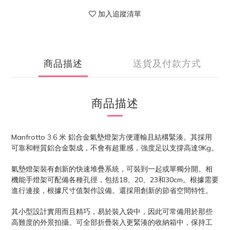
加入追蹤清單
商品描述
送貨及付款方式
商品描述
Manfrotto 3.6
米
鋁合金氣墊燈架方便運輸且結構緊湊。其採用
9Kg
可靠和輕質鋁合金製成，不會有超重感，強度足以支撐高達
。
氣墊燈架裝有創新的快速堆疊系統，可裝到一起或單獨分開。相
18
20
23
30cm
機能手燈架可配備各種孔徑，包括
、
、
和
。根據需要
進行連接，根據尺寸值製作設備。還採用創新的節省空間特性。
其小型設計實用而且精巧，易於裝入袋中，因此可常備用於那些
高難度的外景拍攝。可全部折疊裝入更緊湊的收納箱中，保持工