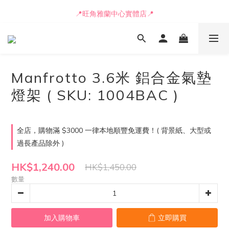
📒🖋️報價單 / 採購表格🖋️📒
📍旺角雅蘭中心實體店📍
🚛最快可即日安排貨車送到💨
📒🖋️報價單 / 採購表格🖋️📒
Manfrotto 3.6米 鋁合金氣墊
燈架 ( SKU: 1004BAC )
全店，購物滿 $3000 一律本地順豐免運費！( 背景紙、大型或
過長產品除外 )
HK$1,240.00
HK$1,450.00
數量
加入購物車
立即購買