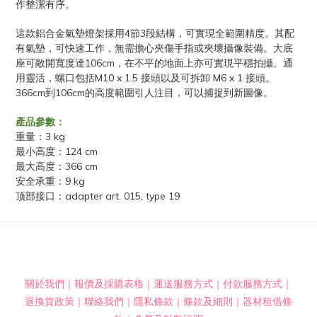
作整潔有序。
4
3
這款鋁合金氣墊燈架採用
節
段結構，可實現全範圍精度。其配
有氣墊，可快速工作，無需擔心夾傷手指或夾壞攝像裝備。大底
106cm
座可敞開寬度達
，在不平的地面上亦可實現平穩拍攝。通
M10 x 1.5
M6 x 1
用靈活，螺口包括
接頭以及可拆卸
接頭。
366cm
106cm
到
的高度範圍引人注目，可以捕捉到新圖像。
產品參數：
3 kg
重量：
124 cm
最小高度：
366 cm
最大高度：
9 kg
安全承重：
adapter art. 015, type 19
顶部接口：
關於我們
｜
報價及採購表格
｜
運送服務方式
｜
付款服務方式
｜
退換貨政策
｜
聯絡我們
｜
隱私條款
｜
條款及細則
｜
器材租借條