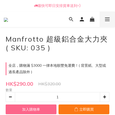
🚛最快可即日安排貨車送到💨
📒🖋️報價單 / 採購表格🖋️📒
📒🖋️報價單 / 採購表格🖋️📒
Manfrotto 超級鋁合金大力夾
( SKU: 035 )
全店，購物滿 $3000 一律本地順豐免運費！( 背景紙、大型或
過長產品除外 )
HK$290.00
HK$320.00
數量
加入購物車
立即購買