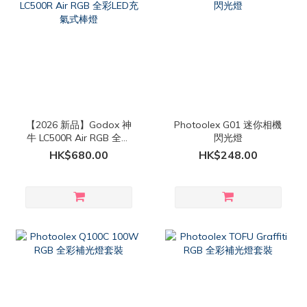
【2026 新品】Godox 神
Photoolex G01 迷你相機
牛 LC500R Air RGB 全彩
閃光燈
LED充氣式棒燈
HK$680.00
HK$248.00