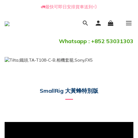
🚛最快可即日安排貨車送到💨
📒🖋️報價單 / 採購表格🖋️📒
📒🖋️報價單 / 採購表格🖋️📒
Whatsapp : +852 53031303
SmallRig 大黃蜂特別版