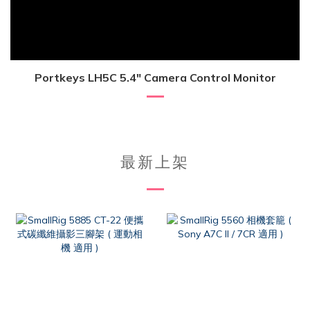
Portkeys LH5C 5.4″ Camera Control Monitor
最新上架