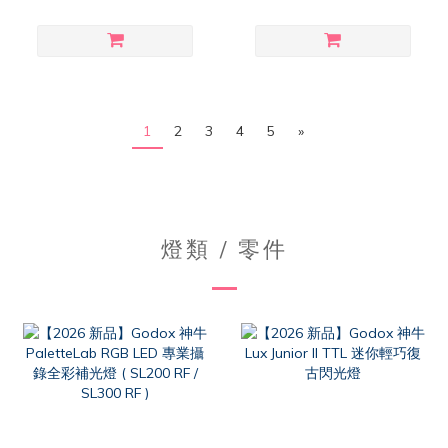
1
2
3
4
5
»
燈類 / 零件