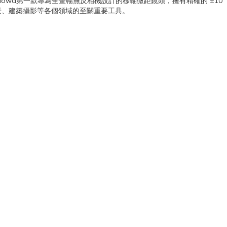
軸鏡頭是Laowa第一款專為全畫幅無反相機設計的移軸微距鏡頭，擁有精確的 ±10
景、建築攝影等各個領域的至關重要工具。