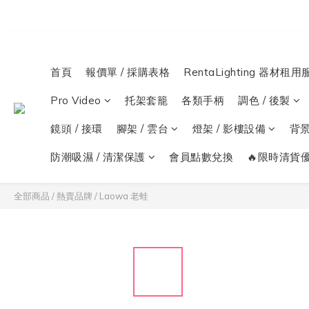
首頁
報價單 / 採購表格
RentaLighting 器材租用
Pro Video
托架套籠
各類手柄
調色 / 後製
鏡頭 / 接環
腳架 / 雲台
燈架 / 影樓設備
背
防潮吸濕 / 清潔保護
會員點數兌換
🔥限時清貨優
全部商品
/
熱賣品牌
/
Laowa 老蛙