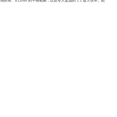
° 傾斜角、±12mm 的平移範圍，以及令人驚豔的 1:1 放大倍率。結