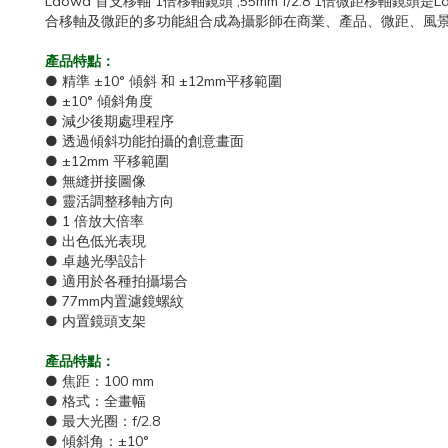
Laowa 首支移軸 1倍移軸鏡頭 ,55mm f/2.8 1倍微距移
合移軸及微距的多功能組合成為攝影師在商業、產品、微距、風
產品特點：
● 精準 ±10° 傾斜 和 ±12mm平移範圍
● ±10° 傾斜角度
● 減少後期處理程序
● 透過傾斜功能拍攝的創意畫面
● ±12mm 平移範圍
● 無縫拼接圖像
● 靈活調整移軸方向
● 1 倍放大倍率
● 出色低光表現
● 卓越光學設計
● 適用於各種拍攝場合
● 77mm内置濾鏡螺紋
● 内置鏡頭支架
產品特點：
● 焦距：100 mm
● 格式：全畫幅
● 最大光圈：f/2.8
● 傾斜角：±10°