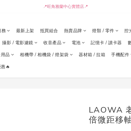
📒🖋️報價單 / 採購表格🖋️📒
📍旺角雅蘭中心實體店📍
🚛最快可即日安排貨車送到💨
服務
最新上架
抵買組合
熱賣品牌
燈類 / 零件
控
📒🖋️報價單 / 採購表格🖋️📒
攝影 / 電影濾鏡
收音產品
電池
記憶卡 / 讀卡器
景用品
相機帶 / 相機袋 / 燈架袋
器材箱 / 拉箱
手機配件
惠🔥
LAOWA 老
倍微距移