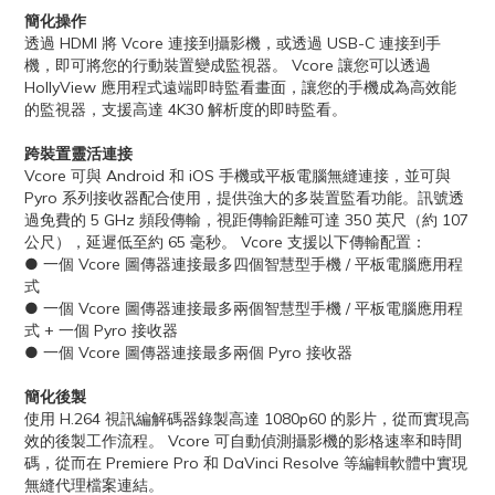
簡化操作
透過 HDMI 將 Vcor​​e 連接到攝影機，或透過 USB-C 連接到手
機，即可將您的行動裝置變成監視器。 Vcore 讓您可以透過
HollyView 應用程式遠端即時監看畫面，讓您的手機成為高效能
的監視器，支援高達 4K30 解析度的即時監看。
跨裝置靈活連接
Vcore 可與 Android 和 iOS 手機或平板電腦無縫連接，並可與
Pyro 系列接收器配合使用，提供強大的多裝置監看功能。訊號透
過免費的 5 GHz 頻段傳輸，視距傳輸距離可達 350 英尺（約 107
公尺），延遲低至約 65 毫秒。 Vcore 支援以下傳輸配置：
● 一個 Vcor​​e 圖傳器連接最多四個智慧型手機 / 平板電腦應用程
式
● 一個 Vcor​​e 圖傳器連接最多兩個智慧型手機 / 平板電腦應用程
式 + 一個 Pyro 接收器
● 一個 Vcor​​e 圖傳器連接最多兩個 Pyro 接收器
簡化後製
使用 H.264 視訊編解碼器錄製高達 1080p60 的影片，從而實現高
效的後製工作流程。 Vcore 可自動偵測攝影機的影格速率和時間
碼，從而在 Premiere Pro 和 DaVinci Resolve 等編輯軟體中實現
無縫代理檔案連結。