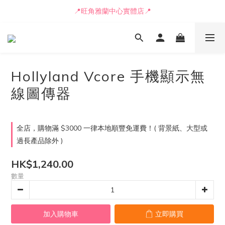
📒🖋️報價單 / 採購表格🖋️📒
📍旺角雅蘭中心實體店📍
🚛最快可即日安排貨車送到💨
📒🖋️報價單 / 採購表格🖋️📒
Hollyland Vcore 手機顯示無
線圖傳器
全店，購物滿 $3000 一律本地順豐免運費！( 背景紙、大型或
過長產品除外 )
HK$1,240.00
數量
加入購物車
立即購買