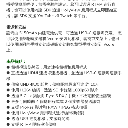
播變得簡單輕便，無需複雜的設定。您可以透過 RTMP 進行直
播，也可以使用內建 SDK 透過 HollyView 應用程式立即開始直
播，該 SDK 支援 YouTube 和 Twitch 等平台。
電源和安裝
設備由 5150mAh 內建電池供電，可透過 USB-C 連接埠充電。 您
可以使用熱靴轉接器將 Vcor​​e 安裝到相機、套籠或支架上，也可
以使用隨附的手機支架或磁吸支架將智慧型手機安裝到 Vcor​​e
上。
產品特點：
● 相機視訊發射器，用於連接相機和應用程式
● 直接透過 HDMI 連接埠連接相機，並透過 USB-C 連接埠連接手
機
● 傳輸 UHD 4K30 影片，傳輸距離最遠可達 約 107m
● 使用 H.264 編碼，透過 SD 卡錄製 1080p60 影片
● 透過 5 GHz 頻段向 Pyro 5 RX / 手機 / 平板電腦發送訊號
● 最多可同時向 4 個應用程式或 2 個接收器發送訊號
● 支援 ProRes 影片和 RAW / JPEG 格式拍攝
● 使用 HollyView 應用程式進行編輯和錄製
● 透過 USB 控制相機，支援時間碼
● 支援 RTMP 即時串流傳輸