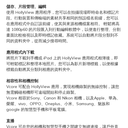
儲存、片段管理、編輯
使用 HollyView 應用程序，您可以在拍攝現場即時命名和標記片
段。行動裝置和傳輸端的素材共享相同的預設檔名前綴，您可以
在應用程式中自訂該前綴，使其與來源相機檔案相符。 輕鬆將高
達 1080p60 的片段匯入到行動編輯軟體中，以便進行整理、分割
畫面比較檢視以及即時標記收藏。系統可以自動將片段分類到不
同的資料夾中，從而減少搜尋時間。
應用程式內下載
將照片下載到手機或 iPad 上的 HollyView 應用程式相簿後，即
可輕鬆標記和整理本地照片。您可以為影片新增標籤，以便根據
標籤自動將其分類到相應的資料夾中。
相容性和相機控制
Vcore 可配合 HollyView 應用，實現相機錄製的無線控制，讓您
無需觸碰相機即可遠端開始和停止錄製。
Vcore 相容於Sony、Canon 和 NIkon 相機，以及Apple、華為、
榮耀、vivo、OPPO、Oneplus、小米、Samsung、魅族和
google 的智慧型手機和平板電腦。
直播
Vcore 可在您的相機和智慧型手機之間建立無縫連接，讓戶外直