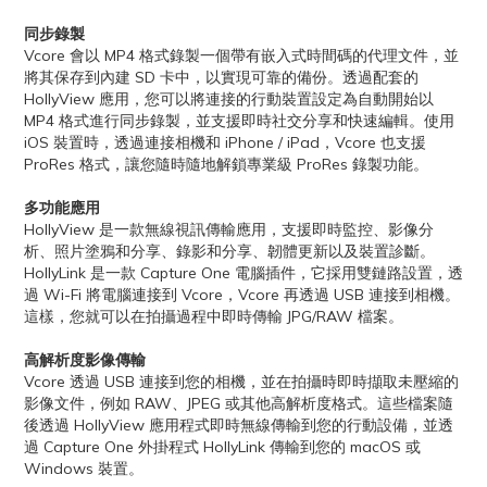
同步錄製
Vcore 會以 MP4 格式錄製一個帶有嵌入式時間碼的代理文件，並
將其保存到內建 SD 卡中，以實現可靠的備份。透過配套的
HollyView 應用，您可以將連接的行動裝置設定為自動開始以
MP4 格式進行同步錄製，並支援即時社交分享和快速編輯。使用
iOS 裝置時，透過連接相機和 iPhone / iPad，Vcore 也支援
ProRes 格式，讓您隨時隨地解鎖專業級 ProRes 錄製功能。
多功能應用
HollyView 是一款無線視訊傳輸應用，支援即時監控、影像分
析、照片塗鴉和分享、錄影和分享、韌體更新以及裝置診斷。
HollyLink 是一款 Capture One 電腦插件，它採用雙鏈路設置，透
過 Wi-Fi 將電腦連接到 Vcor​​e，Vcore 再透過 USB 連接到相機。
這樣，您就可以在拍攝過程中即時傳輸 JPG/RAW 檔案。
高解析度影像傳輸
Vcore 透過 USB 連接到您的相機，並在拍攝時即時擷取未壓縮的
影像文件，例如 RAW、JPEG 或其他高解析度格式。這些檔案隨
後透過 HollyView 應用程式即時無線傳輸到您的行動設備，並透
過 Capture One 外掛程式 HollyLink 傳輸到您的 macOS 或
Windows 裝置。