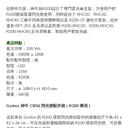
在附件方面，神牛為R200設計了專門柔光傘支架，方便用戶把
R200變成普通閃光燈使用，同時提供了 RHC20、RHC30、
RHC40 三種不同角度燈體蜂窩以及 R200-CF 濾色片套裝，此外
還有 RFT-25S 反光罩以及對應 R200-RHC20、R200-RHC30、
R200-RHC40 反光罩蜂巢，幫助用戶塑造光線。
產品特點：
最大功率：200 Ws
色溫：5800K ± 200K
配件配件類型：無
類型：LED
功率：10W
色溫：4300K
顯示：無
尺寸：ø: 188.0 x H: 60.0 mm
重量：640克
Godox 神牛 CB56 閃光燈配件袋 ( R200 專用 )
這款來自 Godox 的 R200 環形閃光燈頭套件的便攜包尺寸為 42 x
42 x 24 cm，可在存儲和運輸期間容納 R200 環形閃光燈、可折疊