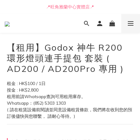
📒🖋️報價單 / 採購表格🖋️📒
📍旺角雅蘭中心實體店📍
🚛最快可即日安排貨車送到💨
📒🖋️報價單 / 採購表格🖋️📒
【租用】Godox 神牛 R200
環形燈頭連手提包 套裝 (
AD200 / AD200Pro 專用 )
租金 : HK$100 / 1日
按金 : HK$2,800
租用前請Whatsapp查詢可用租用庫存。
Whatsapp：(852) 5303 1303
( 請在租賃設備前閱讀並同意設備租賃條款，我們將在收到您的預
訂後儘快與您聯繫， 請耐心等待。)