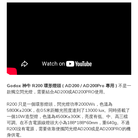
Godox 神牛 R200 環形燈頭 ( AD200 / AD200Pro 專用 )
不是一
款獨立閃光燈，需要結合AD200或AD200PRO使用。
R200 只是一個環形燈頭，閃光燈功率2000Ws，色溫為
5800K±200K，在0.5米距離光照度達到了13000 lux。同時搭載了
一個10W造型燈，色溫為4500K±300K，亮度有低、中、高三檔
可調。在不含電源線燈頭大小為188*188*60mm，重640g。不過
R200沒有電源，需要依靠便攜閃光燈AD200或是AD200PRO的機
身供電。