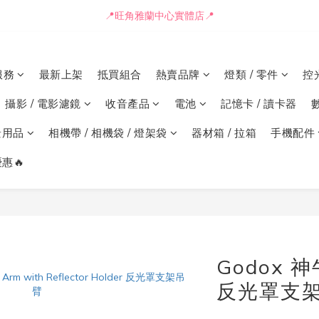
📒🖋️報價單 / 採購表格🖋️📒
📍旺角雅蘭中心實體店📍
🚛最快可即日安排貨車送到💨
服務
最新上架
抵買組合
熱賣品牌
燈類 / 零件
控
📒🖋️報價單 / 採購表格🖋️📒
攝影 / 電影濾鏡
收音產品
電池
記憶卡 / 讀卡器
景用品
相機帶 / 相機袋 / 燈架袋
器材箱 / 拉箱
手機配件
惠🔥
Godox 神
反光罩支