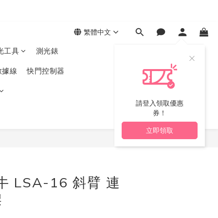
繁體中文
光工具
測光錶
數據線
快門控制器
請登入領取優惠
券！
立即領取
立即購買
牛 LSA-16 斜臂 連
架