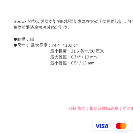
Godox 的帶反射器支架的鋁製臂架專為在支架上使用而設計，可支
角度並通過摩擦將其鎖定到位。
●結構：鋁
●尺寸： 最大長度：74.4" / 189 cm
最小長度：31.5 英寸/80 厘米
最大管徑：0.74" / 19 mm
最小管徑：0.5" / 13 mm
關於我們
｜
報價及採購表格
｜
運送