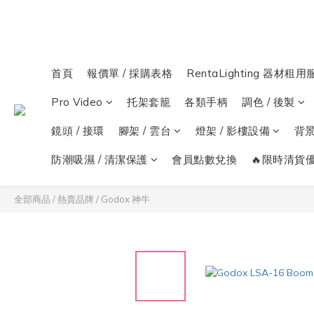
首頁
報價單 / 採購表格
RentaLighting 器材租用
Pro Video
托架套籠
各類手柄
調色 / 後製
鏡頭 / 接環
腳架 / 雲台
燈架 / 影樓設備
背
防潮吸濕 / 清潔保護
會員點數兌換
🔥限時清貨優
全部商品
/
熱賣品牌
/
Godox 神牛