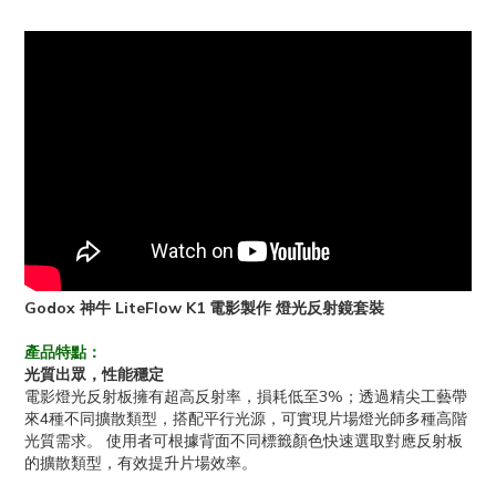
Godox 神牛 LiteFlow K1 電影製作 燈光反射鏡套裝
產品特點：
光質出眾，性能穩定
電影燈光反射板擁有超高反射率，損耗低至3%；透過精尖工藝帶
來4種不同擴散類型，搭配平行光源，可實現片場燈光師多種高階
光質需求。 使用者可根據背面不同標籤顏色快速選取對應反射板
的擴散類型，有效提升片場效率。