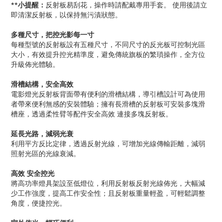
**小提醒：
反射板易刮花，操作時請配戴專用手套。 使用後請立
即清潔反射板，以保持無污漬狀態。
多種尺寸，把控光影每一寸
每種型號的反射板設有五種尺寸，不同尺寸的反光板可控制光區
大小，有效提升控光精準度，避免傳統旗板的繁瑣操作，全方位
升級佈光體驗。
滑槽結構，安全高效
電影燈光反射板背面帶有便利的滑槽結構，導引槽設計可為使用
者帶來便利無感的安裝體驗；擁有長滑槽的反射板可安裝多塊滑
槽座，透過柔性臂等配件安全高效 連接多塊反射板。
延長光路，減弱光衰
利用平方反比定律，透過反射光線，可增加光線傳輸距離，減弱
照射光區的光線衰減。
高效 安全控光
將高功率燈具架設至低燈位，利用反射板反射光線佈光，大幅減
少工作強度，提高工作安全性；且反射板重量輕盈，可輕鬆調整
角度，便捷控光。