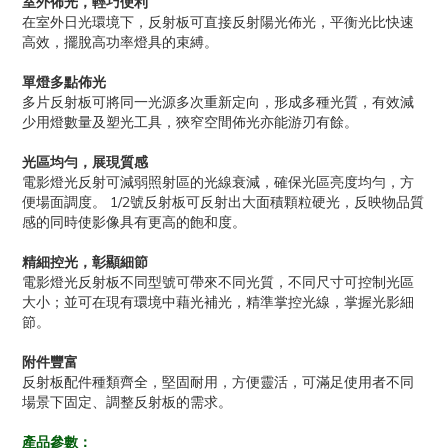
室外佈光，輕巧便利
在室外日光環境下，反射板可直接反射陽光佈光，平衡光比快速
高效，擺脫高功率燈具的束縛。
單燈多點佈光
多片反射板可將同一光源多次重新定向，形成多種光質，有效減
少用燈數量及塑光工具，狹窄空間佈光亦能游刃有餘。
光區均勻，展現質感
電影燈光反射可減弱照射區的光線衰減，確保光區亮度均勻，方
便場面調度。 1/2號反射板可反射出大面積顆粒硬光，反映物品質
感的同時使影像具有更高的飽和度。
精細控光，彰顯細節
電影燈光反射板不同型號可帶來不同光質，不同尺寸可控制光區
大小；並可在現有環境中藉光補光，精準掌控光線，掌握光影細
節。
附件豐富
反射板配件種類齊全，堅固耐用，方便靈活，可滿足使用者不同
場景下固定、調整反射板的需求。
產品參數：