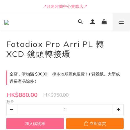
📒🖋️報價單 / 採購表格🖋️📒
📍旺角雅蘭中心實體店📍
🚛最快可即日安排貨車送到💨
📒🖋️報價單 / 採購表格🖋️📒
Fotodiox Pro Arri PL 轉
XCD 鏡頭轉接環
全店，購物滿 $3000 一律本地順豐免運費！( 背景紙、大型或
過長產品除外 )
HK$880.00
HK$950.00
數量
加入購物車
立即購買