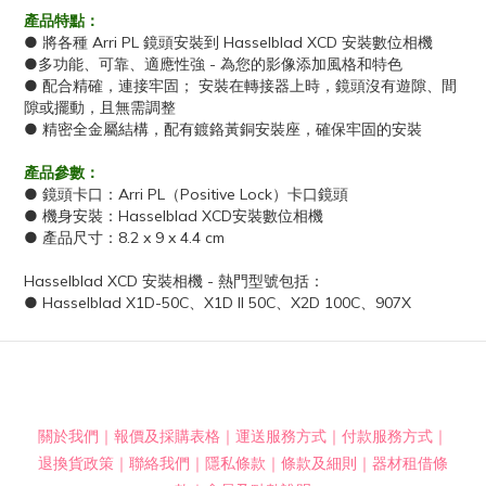
產品特點：
● 將各種 Arri PL 鏡頭安裝到 Hasselblad XCD 安裝數位相機
●多功能、可靠、適應性強 - 為您的影像添加風格和特色
● 配合精確，連接牢固； 安裝在轉接器上時，鏡頭沒有​​遊隙、間
隙或擺動，且無需調整
● 精密全金屬結構，配有鍍鉻黃銅安裝座，確保牢固的安裝
產品參數：
● 鏡頭卡口：Arri PL（Positive Lock）卡口鏡頭
● 機身安裝：Hasselblad XCD安裝數位相機
● 產品尺寸：8.2 x 9 x 4.4 cm
Hasselblad XCD 安裝相機 - 熱門型號包括：
● Hasselblad X1D-50C、X1D II 50C、X2D 100C、907X
關於我們
｜
報價及採購表格
｜
運送服務方式
｜
付款服務方式
｜
退換貨政策
｜
聯絡我們
｜
隱私條款
｜
條款及細則
｜
器材租借條