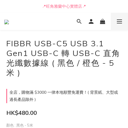
📒🖋️報價單 / 採購表格🖋️📒
📍旺角雅蘭中心實體店📍
🚛最快可即日安排貨車送到💨
📒🖋️報價單 / 採購表格🖋️📒
FIBBR USB-C5 USB 3.1
Gen1 USB-C 轉 USB-C 直角
光纖數據線 ( 黑色 / 橙色 - 5
米 )
全店，購物滿 $3000 一律本地順豐免運費！( 背景紙、大型或
過長產品除外 )
HK$480.00
顏色
: 黑色 - 5米