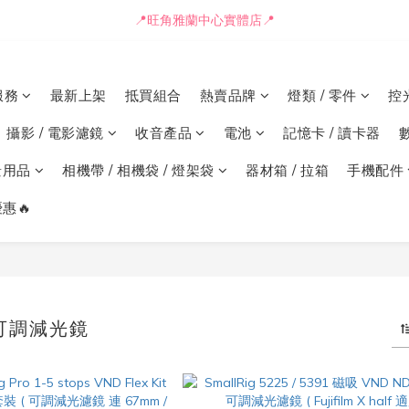
📒🖋️報價單 / 採購表格🖋️📒
📍旺角雅蘭中心實體店📍
🚛最快可即日安排貨車送到💨
服務
最新上架
抵買組合
熱賣品牌
燈類 / 零件
控
📒🖋️報價單 / 採購表格🖋️📒
攝影 / 電影濾鏡
收音產品
電池
記憶卡 / 讀卡器
景用品
相機帶 / 相機袋 / 燈架袋
器材箱 / 拉箱
手機配件
惠🔥
D 可調減光鏡