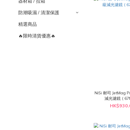
器材箱 / 拉箱
防潮吸濕 / 清潔保護
精選商品
🔥限時清貨優惠🔥
NiSi 耐司 JetMag 
減光濾鏡 ( 67M
HK$930.