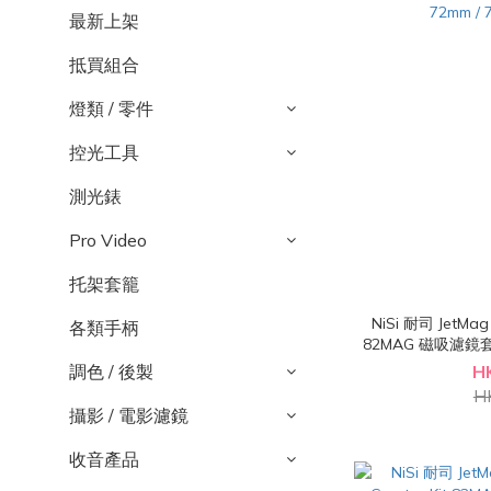
最新上架
抵買組合
燈類 / 零件
控光工具
測光錶
Pro Video
托架套籠
NiSi 耐司 JetMag 
各類手柄
82MAG 磁吸濾鏡套
72mm / 
調色 / 後製
H
H
攝影 / 電影濾鏡
收音產品