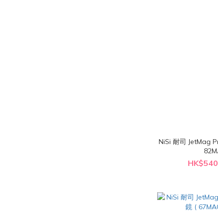
NiSi 耐司 JetMag P
82M
HK$540