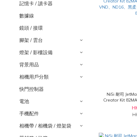
記憶卡 / 讀卡器
數據線
鏡頭 / 接環
腳架 / 雲台
燈架 / 影樓設備
背景用品
相機用戶分類
快門控制器
NiSi 耐司 JetMa
Creator Kit 8
電池
VND、ND16、黑柔 1/8
H
手機配件
H
相機帶 / 相機袋 / 燈架袋