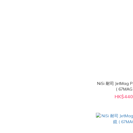
NiSi 耐司 JetMag 
( 67MAG
HK$440