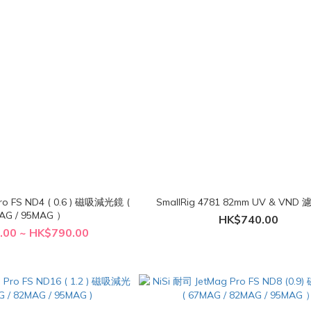
ro FS ND4 ( 0.6 ) 磁吸減光鏡 (
SmallRig 4781 82mm UV & VN
AG / 95MAG ）
HK$740.00
.00 ~ HK$790.00