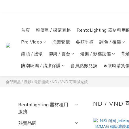
首頁
報價單 / 採購表格
RentaLighting 器材租用
Pro Video
托架套籠
各類手柄
調色 / 後製
鏡頭 / 接環
腳架 / 雲台
燈架 / 影樓設備
背
防潮吸濕 / 清潔保護
會員點數兌換
🔥限時清貨優
全部商品
/
攝影 / 電影濾鏡
/
ND / VND 可調減光鏡
ND / VN
RentaLighting 器材租用
服務
熱賣品牌