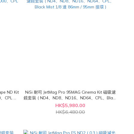
pe ND Kit
NiSi 耐司 JetMag Pro 95MAG Cinema Kit 磁吸濾
鏡套裝 ( ND4、ND8、ND16、ND64、CPL、Black
Mist 1/8 連 86mm / 95mm 接環 )
HK$5,980.00
HK$6,480.00