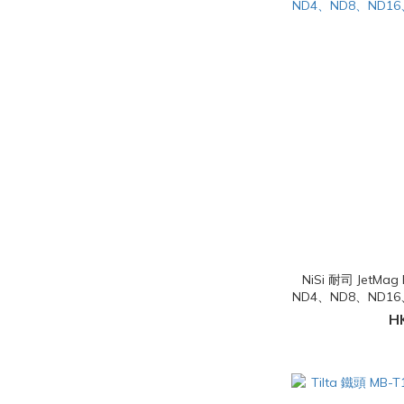
NiSi 耐司 JetMa
ND4、ND8、ND16、
H