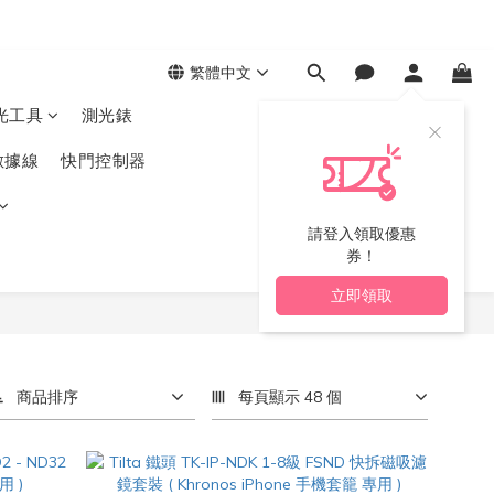
繁體中文
光工具
測光錶
數據線
快門控制器
請登入領取優惠
券！
立即領取
商品排序
每頁顯示 48 個