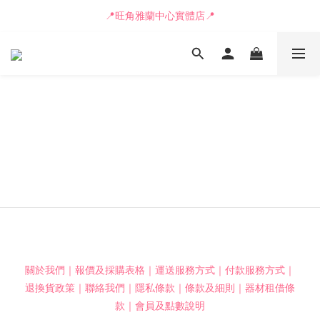
📒🖋️報價單 / 採購表格🖋️📒
📍旺角雅蘭中心實體店📍
🚛最快可即日安排貨車送到💨
📒🖋️報價單 / 採購表格🖋️📒
關於我們
｜
報價及採購表格
｜
運送服務方式
｜
付款服務方式
｜
退換貨政策
｜
聯絡我們
｜
隱私條款
｜
條款及細則
｜
器材租借條
款
｜
會員及點數說明